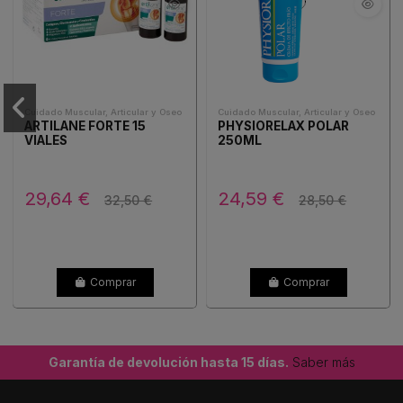
Cuidado Muscular, Articular y Oseo
Cuidado Muscular, Articular y Oseo
ARTILANE FORTE 15
PHYSIORELAX POLAR
VIALES
250ML
29,64 €
24,59 €
32,50 €
28,50 €
Comprar
Comprar
Garantía de devolución hasta 15 días.
Saber más