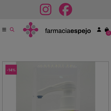
0
-14%