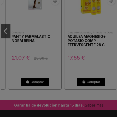
Ortopedia
Cuidado Muscular, Articular y Oseo
PANTY FARMALASTIC
AQUILEA MAGNESIO+
NORM REINA
POTASIO COMP
EFERVESCENTE 28 C
21,07 €
17,55 €
25,30 €
Comprar
Comprar
Garantía de devolución hasta 15 días.
Saber más