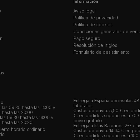
Información
s
Aviso legal
Política de privacidad
Política de cookies
Condiciones generales de vent
ín
Pago seguro
Resolución de litigios
Formulario de desistimiento
as
Entrega a España peninsular:
48-
io
laborales
 las 09:30 hasta las 14:00 y
Gastos de envío:
5,50 € en pedi
 hasta las 20:00
€, en pedidos superiores a 70 
as 09:30 hasta las 14:00 y
envío gratuito
 hasta las 20:30
Entrega a Islas Baleares:
2-7 día
bierto horario ordinario
Gastos de envío:
14,34 € en ped
ado
€, en pedidos superiores a 100