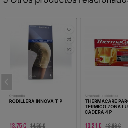
Ortopedia
Almohadilla eléctrica
RODILLERA INNOVA T P
THERMACARE PAR
TERMICO ZONA L
CADERA 4 P
13,75 €
13,21 €
14,50 €
18,66 €