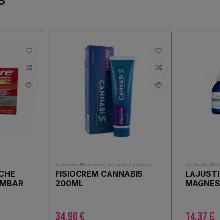
Cuidado Muscular, Articular y Oseo
Cuidado Musc
CHE
FISIOCREM CANNABIS
LAJUSTI
UMBAR
200ML
MAGNESI
34,90 €
14,37 €