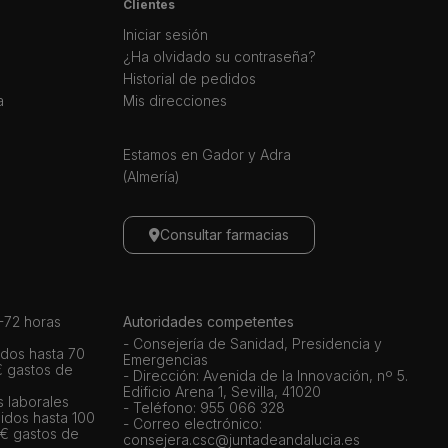
Clientes
Iniciar sesión
¿Ha olvidado su contraseña?
Historial de pedidos
a
Mis direcciones
Estamos en Gador y Adra
(Almería)
Consultar farmacias
72 horas
Autoridades competentes
- Consejería de Sanidad, Presidencia y
dos hasta 70
Emergencias
€ gastos de
- Dirección: Avenida de la Innovación, nº 5.
Edificio Arena 1, Sevilla, 41020
s laborales
- Teléfono: 955 066 328
idos hasta 100
- Correo electrónico:
 € gastos de
consejera.csc@juntadeandalucia.es