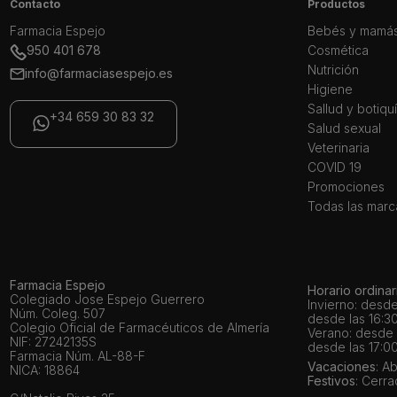
Contacto
Productos
Farmacia Espejo
Bebés y mamá
950 401 678
Cosmética
Nutrición
info@farmaciasespejo.es
Higiene
Sallud y botiqu
+34 659 30 83 32
Salud sexual
Veterinaria
COVID 19
Promociones
Todas las marc
Farmacia Espejo
Horario ordinar
Colegiado Jose Espejo Guerrero
Invierno: desde
Núm. Coleg. 507
desde las 16:30
Colegio Oficial de Farmacéuticos de Almería
Verano: desde l
NIF: 27242135S
desde las 17:00
Farmacia Núm. AL-88-F
Vacaciones
: A
NICA: 18864
Festivos
: Cerr