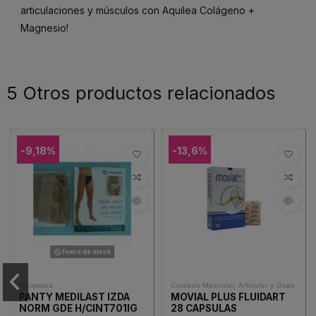
articulaciones y músculos con Aquilea Colágeno +
Magnesio!
5 Otros productos relacionados
-9,18%
-13,6%
Fuera de stock
Ortopedia
Cuidado Muscular, Articular y Oseo
PANTY MEDILAST IZDA
MOVIAL PLUS FLUIDART
NORM GDE H/CINT701IG
28 CAPSULAS