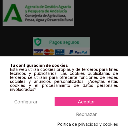
Todos los precios estás expresados en Euros e
Tu configuración de cookies
Esta web utiliza cookies propias y de terceros para fines
incluyen el IVA. | Todas las marcas, logotipos y fotos de
técnicos y publicitarios. Las cookies publicitarias de
terceros se utilizan para ofrecerte funciones de redes
productos son propiedad legal de sus propietarios y
sociales y anuncios personalizados. ¿Aceptas estas
sólo se muestran a título informativo.
cookies y el procesamiento de datos personales
involucrados?
Configurar
Aceptar
Rechazar
Política de privacidad y cookies