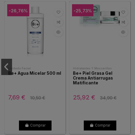
-26,76%
-25,73%
Cuidado Facial
Hidratantes Y Mascarillas
Be+ Agua Micelar 500 ml
Be+ Piel Grasa Gel
Crema Antiarrugas
Matificante
7,69 €
25,92 €
10,50 €
34,90 €
Comprar
Comprar