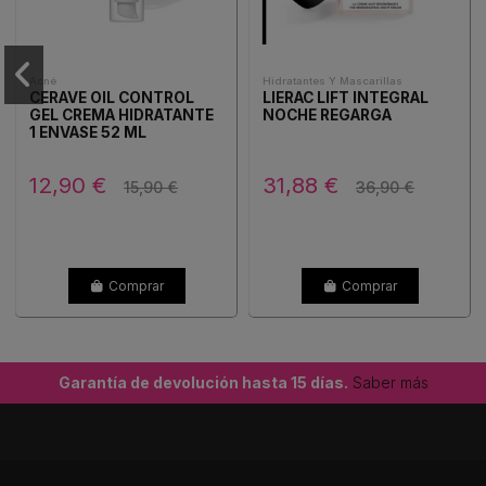
Acné
Hidratantes Y Mascarillas
CERAVE OIL CONTROL
LIERAC LIFT INTEGRAL
GEL CREMA HIDRATANTE
NOCHE REGARGA
1 ENVASE 52 ML
DOSIFICACOR
12,90 €
31,88 €
15,90 €
36,90 €
Comprar
Comprar
Garantía de devolución hasta 15 días.
Saber más