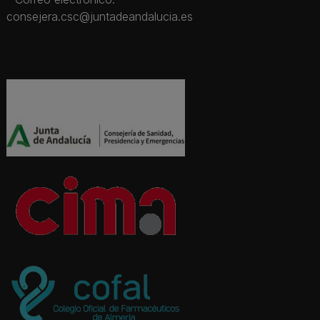
consejera.csc@juntadeandalucia.es