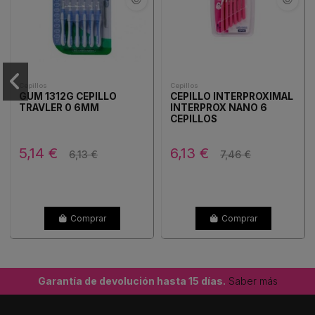
Cepillos
Cepillos
GUM 1312G CEPILLO
CEPILLO INTERPROXIMAL
TRAVLER 0 6MM
INTERPROX NANO 6
CEPILLOS
5,14 €
6,13 €
6,13 €
7,46 €
Comprar
Comprar
Garantía de devolución hasta 15 días.
Saber más