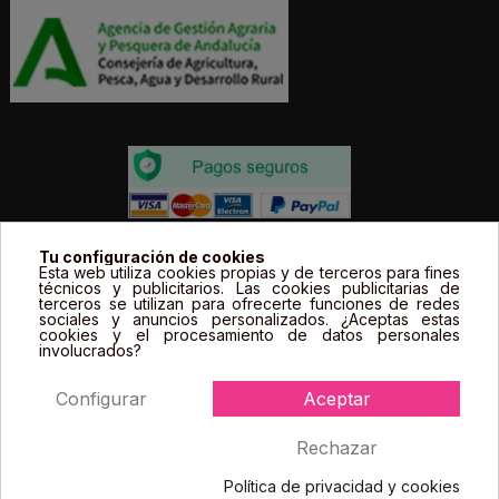
Todos los precios estás expresados en Euros e
Tu configuración de cookies
Esta web utiliza cookies propias y de terceros para fines
incluyen el IVA. | Todas las marcas, logotipos y fotos de
técnicos y publicitarios. Las cookies publicitarias de
terceros se utilizan para ofrecerte funciones de redes
productos son propiedad legal de sus propietarios y
sociales y anuncios personalizados. ¿Aceptas estas
sólo se muestran a título informativo.
cookies y el procesamiento de datos personales
involucrados?
Configurar
Aceptar
Rechazar
Política de privacidad y cookies