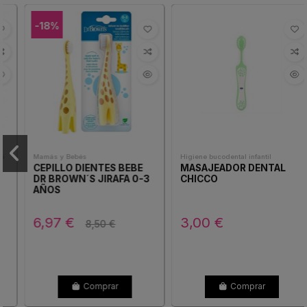
-18%
Mamás y Bebés
Higiene bucodental infantil
CEPILLO DIENTES BEBE
MASAJEADOR DENTAL
DR BROWN´S JIRAFA 0-3
CHICCO
AÑOS
6,97 €
3,00 €
8,50 €
Comprar
Comprar