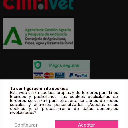
Todos los precios estás expresados en Euros e
Tu configuración de cookies
Esta web utiliza cookies propias y de terceros para fines
incluyen el IVA. | Todas las marcas, logotipos y fotos de
técnicos y publicitarios. Las cookies publicitarias de
terceros se utilizan para ofrecerte funciones de redes
productos son propiedad legal de sus propietarios y
sociales y anuncios personalizados. ¿Aceptas estas
sólo se muestran a título informativo.
cookies y el procesamiento de datos personales
involucrados?
Configurar
Aceptar