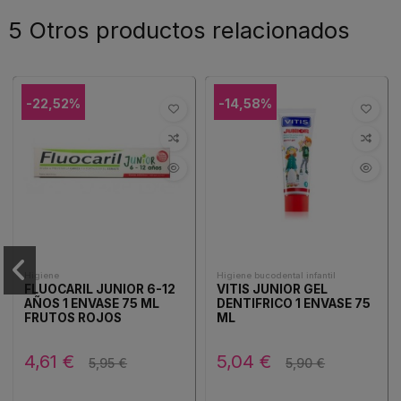
5 Otros productos relacionados
-22,52%
-14,58%
Higiene
Higiene bucodental infantil
FLUOCARIL JUNIOR 6-12
VITIS JUNIOR GEL
AÑOS 1 ENVASE 75 ML
DENTIFRICO 1 ENVASE 75
FRUTOS ROJOS
ML
4,61 €
5,04 €
5,95 €
5,90 €