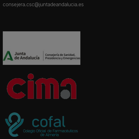
consejera.csc@juntadeandalucia.es