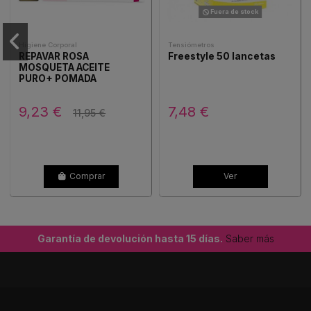
Fuera de stock
Higiene Corporal
Tensiómetros
REPAVAR ROSA
Freestyle 50 lancetas
MOSQUETA ACEITE
PURO+ POMADA
REGENERADORA REGALO
9,23 €
7,48 €
11,95 €
Comprar
Ver
Garantía de devolución hasta 15 días.
Saber más