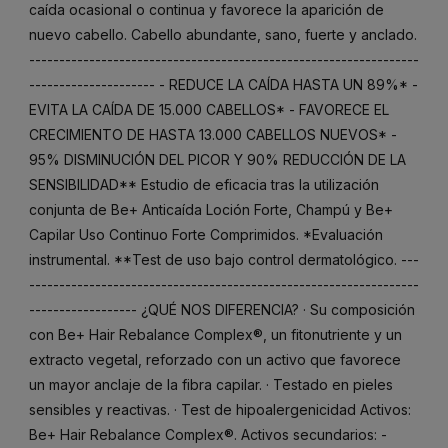
caída ocasional o continua y favorece la aparición de
nuevo cabello. Cabello abundante, sano, fuerte y anclado.
-----------------------------------------------------------------
--------------------- - REDUCE LA CAÍDA HASTA UN 89%* -
EVITA LA CAÍDA DE 15.000 CABELLOS* - FAVORECE EL
CRECIMIENTO DE HASTA 13.000 CABELLOS NUEVOS* -
95% DISMINUCIÓN DEL PICOR Y 90% REDUCCIÓN DE LA
SENSIBILIDAD** Estudio de eficacia tras la utilización
conjunta de Be+ Anticaída Loción Forte, Champú y Be+
Capilar Uso Continuo Forte Comprimidos. *Evaluación
instrumental. **Test de uso bajo control dermatológico. ---
-----------------------------------------------------------------
------------------ ¿QUÉ NOS DIFERENCIA? · Su composición
con Be+ Hair Rebalance Complex®, un fitonutriente y un
extracto vegetal, reforzado con un activo que favorece
un mayor anclaje de la fibra capilar. · Testado en pieles
sensibles y reactivas. · Test de hipoalergenicidad Activos:
Be+ Hair Rebalance Complex®. Activos secundarios: -