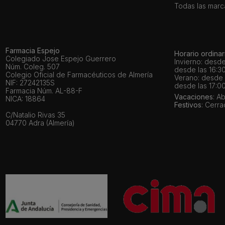
Todas las marc
Farmacia Espejo
Horario ordinar
Colegiado Jose Espejo Guerrero
Invierno: desde
Núm. Coleg. 507
desde las 16:30
Colegio Oficial de Farmacéuticos de Almería
Verano: desde l
NIF: 27242135S
desde las 17:00
Farmacia Núm. AL-88-F
Vacaciones
: A
NICA: 18864
Festivos
: Cerr
C/Natalio Rivas 35
04770 Adra (Almería)