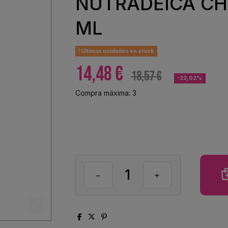
NUTRADEICA CH
ML
Últimas unidades en stock
14,48 €
18,57 €
-22,02%
Compra máxima: 3