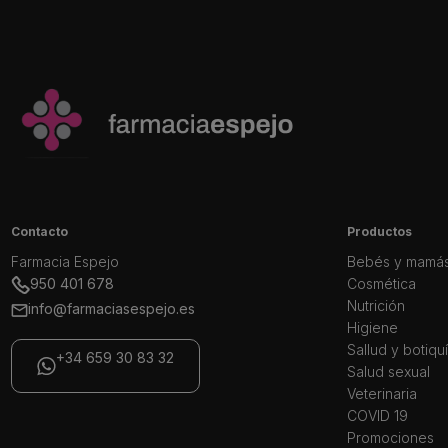
Contacto
Productos
Farmacia Espejo
Bebés y mamá
950 401 678
Cosmética
Nutrición
info@farmaciasespejo.es
Higiene
Sallud y botiqu
+34 659 30 83 32
Salud sexual
Veterinaria
COVID 19
Promociones