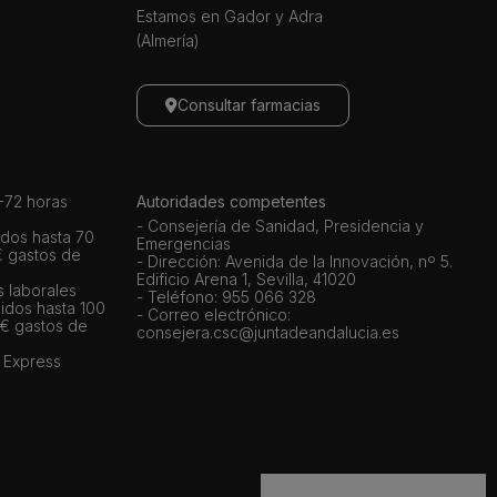
Estamos en Gador y Adra
(Almería)
Consultar farmacias
72 horas
Autoridades competentes
- Consejería de Sanidad, Presidencia y
dos hasta 70
Emergencias
€ gastos de
- Dirección: Avenida de la Innovación, nº 5.
Edificio Arena 1, Sevilla, 41020
s laborales
- Teléfono: 955 066 328
idos hasta 100
- Correo electrónico:
 € gastos de
consejera.csc@juntadeandalucia.es
 Express