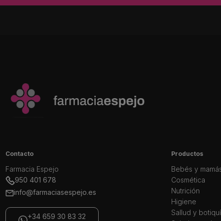
Contacto
Productos
Farmacia Espejo
Bebés y mamá
950 401 678
Cosmética
Nutrición
info@farmaciasespejo.es
Higiene
Sallud y botiqu
+34 659 30 83 32