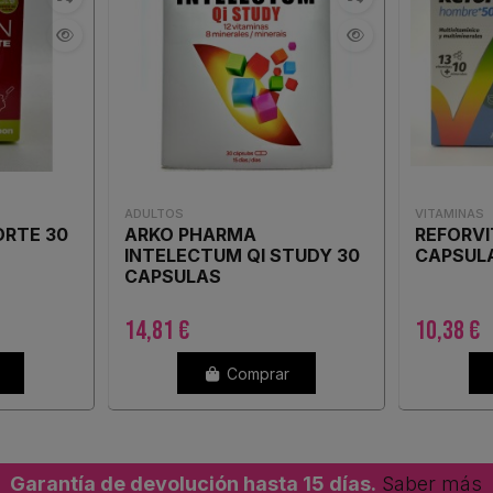
ADULTOS
VITAMINAS
ORTE 30
ARKO PHARMA
REFORVI
INTELECTUM QI STUDY 30
CAPSUL
CAPSULAS
14,81 €
10,38 €
Comprar
Garantía de devolución hasta 15 días.
Saber más