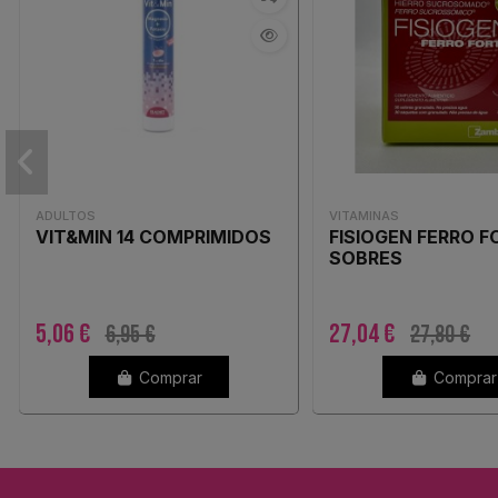
ADULTOS
VITAMINAS
VIT&MIN 14 COMPRIMIDOS
FISIOGEN FERRO F
SOBRES
5,06 €
27,04 €
6,95 €
27,80 €
Comprar
Comprar