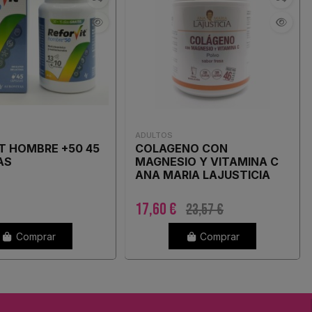
ADULTOS
T HOMBRE +50 45
COLAGENO CON
AS
MAGNESIO Y VITAMINA C
ANA MARIA LAJUSTICIA
ENVASE 350 G SABOR
FRESA
17,60 €
23,57 €
Comprar
Comprar