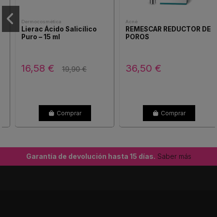
Dermocosmética
Acné
Lierac Ácido Salicílico
REMESCAR REDUCTOR DE
Puro – 15 ml
POROS
16,58 €
36,50 €
19,90 €
Comprar
Comprar
Garantía de devolución hasta 15 días.
Saber más