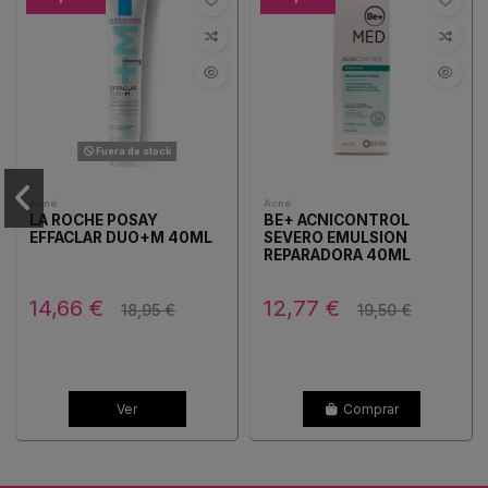
Fuera de stock
Acné
Acné
LA ROCHE POSAY
BE+ ACNICONTROL
EFFACLAR DUO+M 40ML
SEVERO EMULSION
REPARADORA 40ML
14,66 €
12,77 €
18,95 €
19,50 €
Ver
Comprar