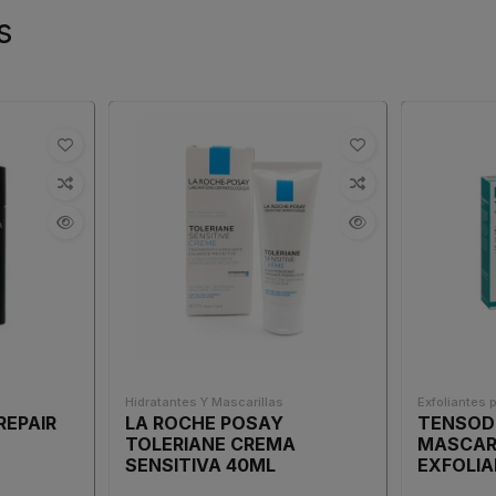
s
Hidratantes Y Mascarillas
Exfoliantes 
REPAIR
LA ROCHE POSAY
TENSOD
TOLERIANE CREMA
MASCAR
SENSITIVA 40ML
EXFOLI