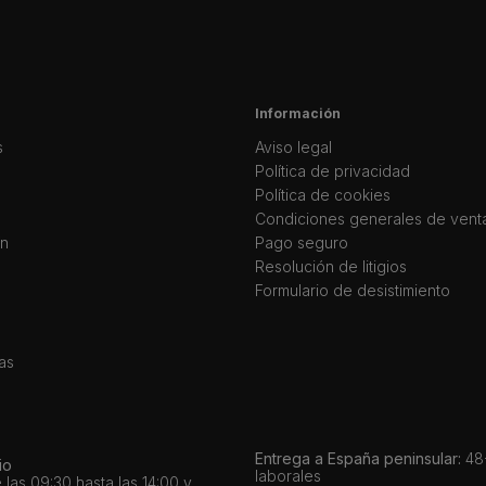
Información
s
Aviso legal
Política de privacidad
Política de cookies
Condiciones generales de vent
ín
Pago seguro
Resolución de litigios
Formulario de desistimiento
as
Entrega a España peninsular:
48-
io
laborales
 las 09:30 hasta las 14:00 y