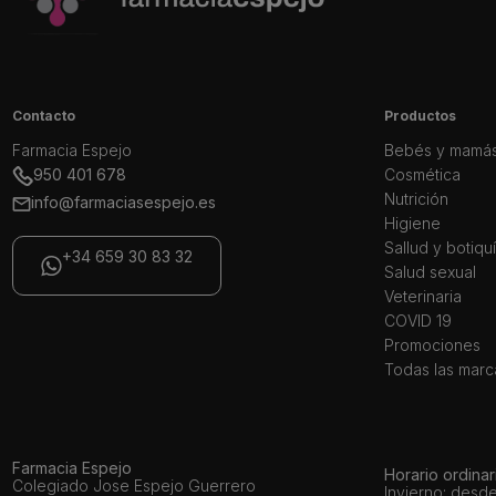
Contacto
Productos
Farmacia Espejo
Bebés y mamá
950 401 678
Cosmética
Nutrición
info@farmaciasespejo.es
Higiene
Sallud y botiqu
+34 659 30 83 32
Salud sexual
Veterinaria
COVID 19
Promociones
Todas las marc
Farmacia Espejo
Horario ordinar
Colegiado Jose Espejo Guerrero
Invierno: desde