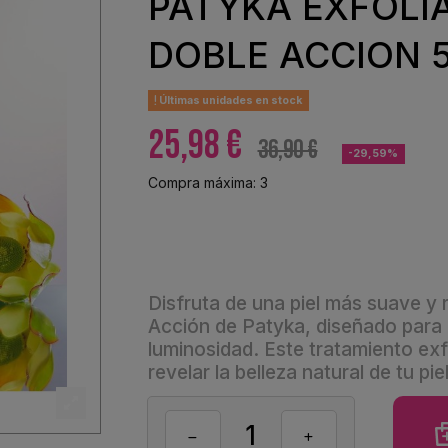
PATYKA EXFOLI
DOBLE ACCION 
Últimas unidades en stock
25,98 €
36,90 €
-29,59%
Compra máxima: 3
Disfruta de una piel más suave y 
Acción de Patyka, diseñado para re
luminosidad. Este tratamiento exf
revelar la belleza natural de tu piel