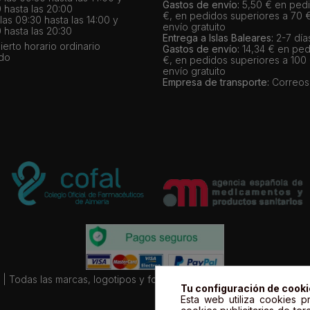
Gastos de envío:
5,50 € en pedi
 hasta las 20:00
€, en pedidos superiores a 70 
as 09:30 hasta las 14:00 y
envío gratuito
 hasta las 20:30
Entrega a Islas Baleares:
2-7 día
bierto horario ordinario
Gastos de envío:
14,34 € en ped
ado
€, en pedidos superiores a 100
envío gratuito
Empresa de transporte:
Correos
| Todas las marcas, logotipos y fotos de productos son propiedad le
Tu configuración de cook
Esta web utiliza cookies pr