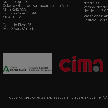
Núm. Coleg. 507
desde las 16:30
Colegio Oficial de Farmacéuticos de Almería
Verano: desde l
NIF: 27242135S
desde las 17:00
Farmacia Núm. AL-88-F
Vacaciones
: A
NICA: 18864
Festivos
: Cerr
C/Natalio Rivas 35
04770 Adra (Almería)
Todos los precios estás expresados en Euros e incluyen el IVA. 