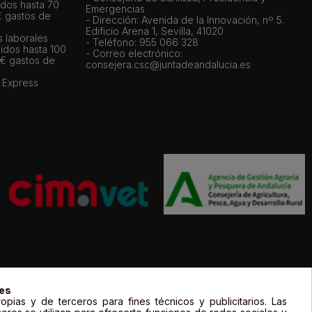
dos hasta 70
Emergencias
€ gastos de
- Dirección: Avenida de la Innovación, nº 5.
Edificio Arena 1, Sevilla, 41020
s laborales
- Teléfono: 955 066 328
idos hasta 100
- Correo electrónico:
 € gastos de
consejera.csc@juntadeandalucia.es
 Express
gal de sus propietarios y sólo se muestran a título informativo.
ies
opias y de terceros para fines técnicos y publicitarios. Las