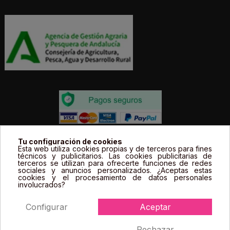
Todos los precios estás expresados en Euros e
Tu configuración de cookies
Esta web utiliza cookies propias y de terceros para fines
incluyen el IVA. | Todas las marcas, logotipos y fotos de
técnicos y publicitarios. Las cookies publicitarias de
terceros se utilizan para ofrecerte funciones de redes
productos son propiedad legal de sus propietarios y
sociales y anuncios personalizados. ¿Aceptas estas
sólo se muestran a título informativo.
cookies y el procesamiento de datos personales
involucrados?
Configurar
Aceptar
Rechazar