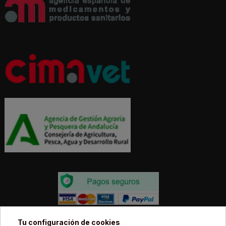
Todos los precios estás expresados en Euros e
Tu configuración de cookies