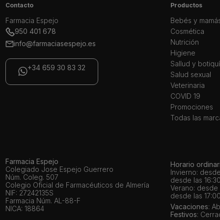
Contacto
Productos
Farmacia Espejo
Bebés y mamá
950 401 678
Cosmética
Nutrición
info@farmaciasespejo.es
Higiene
Sallud y botiqu
+34 659 30 83 32
Salud sexual
Veterinaria
COVID 19
Promociones
Todas las marc
Farmacia Espejo
Horario ordinar
Colegiado Jose Espejo Guerrero
Invierno: desde
Núm. Coleg. 507
desde las 16:30
Colegio Oficial de Farmacéuticos de Almería
Verano: desde l
NIF: 27242135S
desde las 17:00
Farmacia Núm. AL-88-F
Vacaciones
: A
NICA: 18864
Festivos
: Cerr