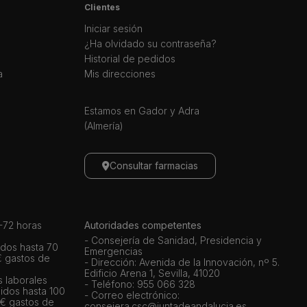
Clientes
Iniciar sesión
¿Ha olvidado su contraseña?
Historial de pedidos
a
Mis direcciones
Estamos en Gador y Adra
(Almería)
Consultar farmacias
72 horas
Autoridades competentes
- Consejería de Sanidad, Presidencia y
dos hasta 70
Emergencias
€ gastos de
- Dirección: Avenida de la Innovación, nº 5.
Edificio Arena 1, Sevilla, 41020
s laborales
- Teléfono: 955 066 328
idos hasta 100
- Correo electrónico:
 € gastos de
consejera.csc@juntadeandalucia.es