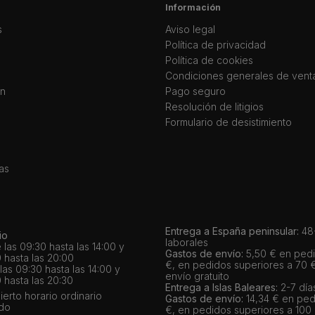
Información
s
Aviso legal
Política de privacidad
Política de cookies
Condiciones generales de vent
ín
Pago seguro
Resolución de litigios
Formulario de desistimiento
as
Entrega a España peninsular:
48-
io
laborales
 las 09:30 hasta las 14:00 y
Gastos de envío:
5,50 € en pedi
 hasta las 20:00
€, en pedidos superiores a 70 
as 09:30 hasta las 14:00 y
envío gratuito
 hasta las 20:30
Entrega a Islas Baleares:
2-7 día
bierto horario ordinario
Gastos de envío:
14,34 € en ped
ado
€, en pedidos superiores a 100