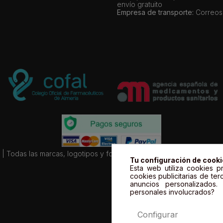
envío gratuito
Empresa de transporte:
Correos
| Todas las marcas, logotipos y fotos de productos son propiedad le
Tu configuración de cook
Esta web utiliza cookies pr
cookies publicitarias de ter
anuncios personalizados
personales involucrados?
Configurar