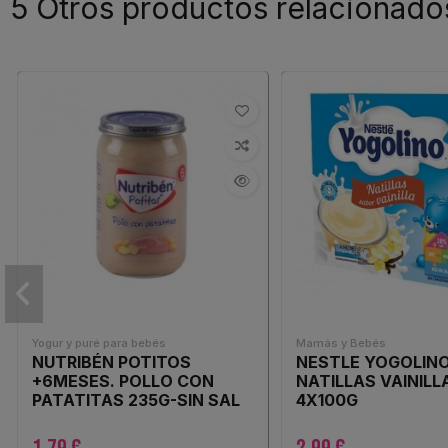
5 Otros productos relacionado
Yogur y puré para bebés
Mamás y Bebés
NUTRIBÉN POTITOS
NESTLE YOGOLIN
+6MESES. POLLO CON
NATILLAS VAINILL
PATATITAS 235G-SIN SAL
4X100G
AÑADIDA,SIN