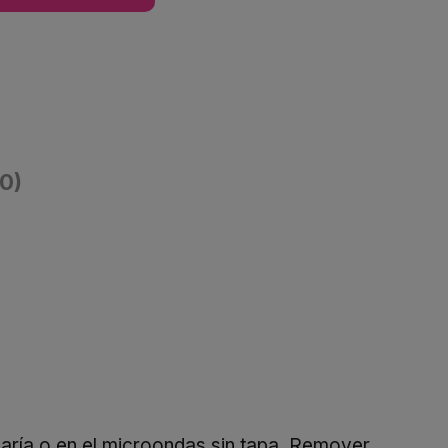
(0)
o maría o en el microondas sin tapa. Remover