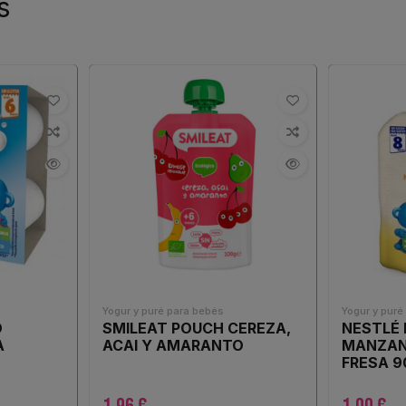
s
Yogur y puré para bebés
Yogur y puré
O
SMILEAT POUCH CEREZA,
NESTLÉ 
A
ACAI Y AMARANTO
MANZAN
FRESA 9