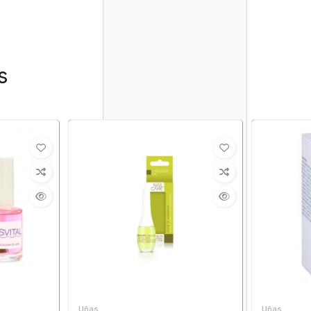
s
Uñas
Uñas