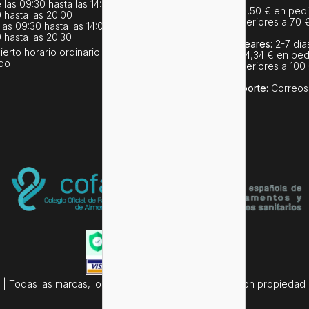
 las 09:30 hasta las 14:00 y
Gastos de envío:
5,50 € en pedi
 hasta las 20:00
€, en pedidos superiores a 70 
as 09:30 hasta las 14:00 y
envío gratuito
 hasta las 20:30
Entrega a Islas Baleares:
2-7 día
bierto horario ordinario
Gastos de envío:
14,34 € en ped
ado
€, en pedidos superiores a 100
envío gratuito
Empresa de transporte:
Correos
| Todas las marcas, logotipos y fotos de productos son propiedad le