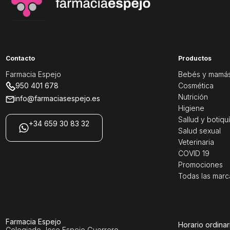
Contacto
Productos
Farmacia Espejo
Bebés y mamá
950 401 678
Cosmética
Nutrición
info@farmaciasespejo.es
Higiene
Sallud y botiqu
+34 659 30 83 32
Salud sexual
Veterinaria
COVID 19
Promociones
Todas las marc
Farmacia Espejo
Horario ordinar
Colegiado Jose Espejo Guerrero