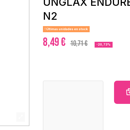
UNGLAX ENDUR
N2
Últimas unidades en stock
8,49 €
10,71 €
-20,73%