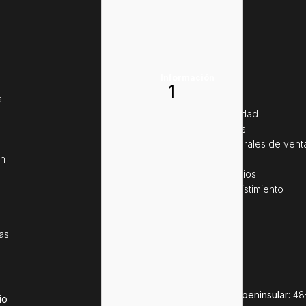
Información
s
Aviso legal
Política de privacidad
Política de cookies
Condiciones generales de vent
ín
Pago seguro
Resolución de litigios
Formulario de desistimiento
as
Entrega a España peninsular:
48-
io
laborales