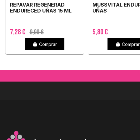
REPAVAR REGENERAD
MUSSVITAL ENDU
ENDURECED UÑAS 15 ML
UÑAS
7,28 €
5,80 €
9,90 €
Comprar
Comprar