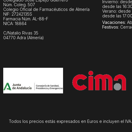
Invierno: desde
Núm. Coleg. 507
desde las 16:30
Colegio Oficial de Farmacéuticos de Almería
Verano: desde l
NIF: 27242135S
desde las 17:00
Farmacia Núm. AL-88-F
Vacaciones
: A
NICA: 18864
Festivos
: Cerr
C/Natalio Rivas 35
04770 Adra (Almería)
Todos los precios estás expresados en Euros e incluyen el IVA. 