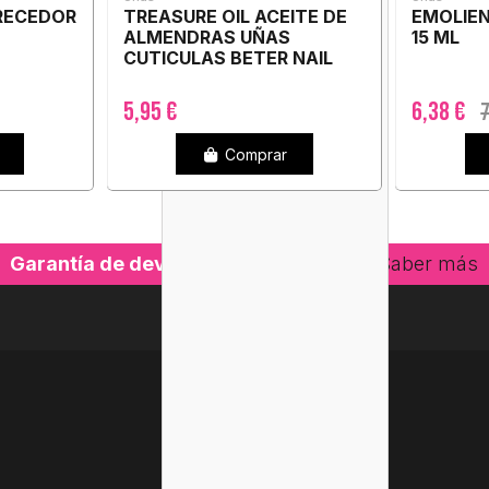
RECEDOR
TREASURE OIL ACEITE DE
EMOLIE
ALMENDRAS UÑAS
15 ML
CUTICULAS BETER NAIL
CARE 1 ENVASE 11 ML
5,95 €
6,38 €
7
Comprar
Garantía de devolución hasta 15 días.
Saber más