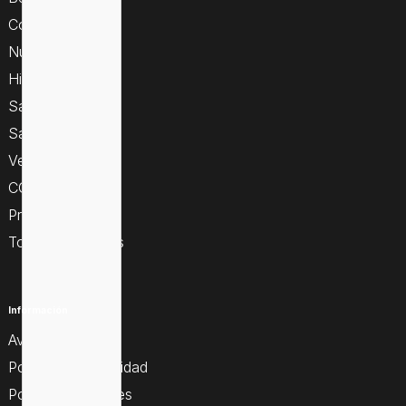
Cosmética
Nutrición
Higiene
Sallud y botiquín
Salud sexual
Veterinaria
COVID 19
Promociones
Todas las marcas
Información
Aviso legal
Política de privacidad
Política de cookies