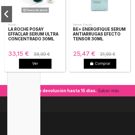
Fuera de stock
Acné
Sérum Facial
LA ROCHE POSAY
BE+ ENERGIFIQUE SERUM
EFFACLAR SERUM ULTRA
ANTIARRUGAS EFECTO
CONCENTRADO 30ML
TENSOR 30ML
33,15 €
25,47 €
38,90 €
31,90 €
Ver
Comprar
-14,25%
-25,97%
Garantía de devolución hasta 15 días.
Saber más