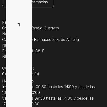
Consultar farmacias
Farmacia Espejo
Colegiado Jose Espejo Guerrero
Núm. Coleg. 507
Colegio Oficial de Farmacéuticos de Almería
NIF: 27242135S
Farmacia Núm. AL-88-F
NICA: 18864
C/Natalio Rivas 35
04770 Adra (Almería)
Horario ordinario
Invierno: desde las 09:30 hasta las 14:00 y desde las
16:30 hasta las 20:00
Verano: desde las 09:30 hasta las 14:00 y desde las
17:00 hasta las 20:30