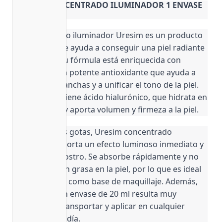
URESIM CONCENTRADO ILUMINADOR 1 ENVASE 
20 ML
El concentrado iluminador Uresim es un producto 
de belleza que ayuda a conseguir una piel radiante 
y luminosa. Su fórmula está enriquecida con 
vitamina C, un potente antioxidante que ayuda a 
reducir las manchas y a unificar el tono de la piel. 
Además, contiene ácido hialurónico, que hidrata en 
profundidad y aporta volumen y firmeza a la piel.
Con solo unas gotas, Uresim concentrado 
iluminador aporta un efecto luminoso inmediato y 
duradero al rostro. Se absorbe rápidamente y no 
deja sensación grasa en la piel, por lo que es ideal 
para utilizarlo como base de maquillaje. Además, 
su formato en envase de 20 ml resulta muy 
cómodo de transportar y aplicar en cualquier 
momento del día.