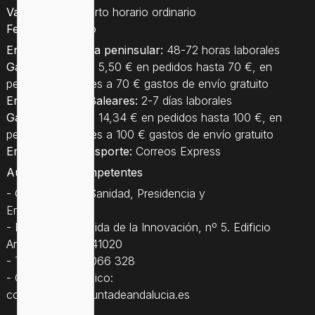
Vacaciones
: Abierto horario ordinario
Festivos
: Cerrado
Entrega a España peninsular:
48-72 horas laborales
Gastos de envío:
5,50 € en pedidos hasta 70 €, en
pedidos superiores a 70 € gastos de envío gratuito
Entrega a Islas Baleares:
2-7 días laborales
Gastos de envío:
14,34 € en pedidos hasta 100 €, en
pedidos superiores a 100 € gastos de envío gratuito
Empresa de transporte:
Correos Express
Autoridades competentes
- Consejería de Sanidad, Presidencia y
Emergencias
- Dirección: Avenida de la Innovación, nº 5. Edificio
Arena 1, Sevilla, 41020
- Teléfono: 955 066 328
- Correo electrónico:
consejera.csc@juntadeandalucia.es