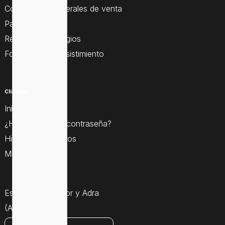
Condiciones generales de venta
Pago seguro
Resolución de litigios
Formulario de desistimiento
Clientes
Iniciar sesión
¿Ha olvidado su contraseña?
Historial de pedidos
Mis direcciones
Estamos en Gador y Adra
(Almería)