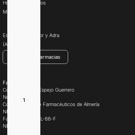
Historial de pedidos
Mis direcciones
Estamos en Gador y Adra
(Almería)
Consultar farmacias
Farmacia Espejo
Colegiado Jose Espejo Guerrero
Núm. Coleg. 507
Colegio Oficial de Farmacéuticos de Almería
NIF: 27242135S
Farmacia Núm. AL-88-F
NICA: 18864