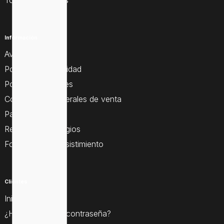
Información
Aviso legal
Política de privacidad
Política de cookies
Condiciones generales de venta
Pago seguro
Resolución de litigios
Formulario de desistimiento
Clientes
Iniciar sesión
¿Ha olvidado su contraseña?