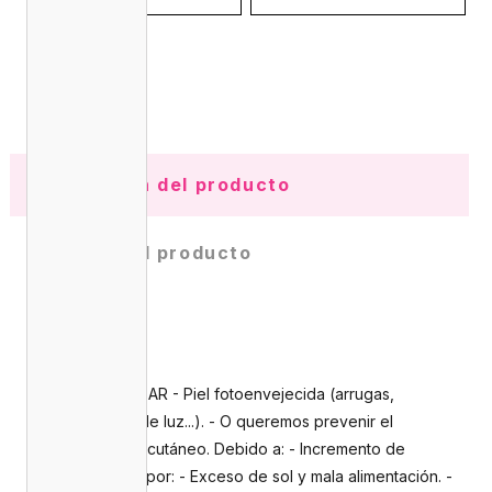
Información del producto
Detalles del producto
Opiniones
(0)
CUÁNDO UTILIZAR - Piel fotoenvejecida (arrugas,
manchas, falta de luz...). - O queremos prevenir el
envejecimiento cutáneo. Debido a: - Incremento de
radicales libres por: - Exceso de sol y mala alimentación. -