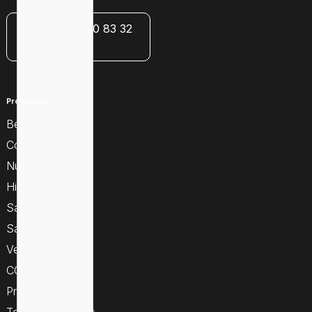
+34 659 30 83 32
Productos
Bebés y mamás
Cosmética
Nutrición
Higiene
Sallud y botiquín
Salud sexual
Veterinaria
COVID 19
Promociones
Todas las marcas