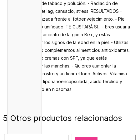
Deporte, humo de tabaco y polución. - Radiación de
dispositivos. - Jet lag, cansacio, stress. RESULTADOS -
Protección avanzada frente al fotoenvejecimiento. - Piel
luminosa. - Tono unificado. TE GUSTARÁ SI... - Eres usuaria
de cualquier tratamiento de la gama Be+, y estás
preocupada por los signos de la edad en la piel. - Utilizas
otros sérums y/o complementos alimenticios antioxidantes.
- Aplicas a diario cremas con SPF, ya que estás
preocupada por las manchas. - Quieres aumentar la
luminosidad del rostro y unificar el tono. Activos: Vitamina
C estabilizada y liponanoencapsulada, ácido ferúlico y
ácido hialurónico en niosomas.
5 Otros productos relacionados