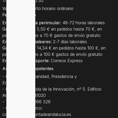
17:00 hasta las 20:30
Vacaciones
: Abierto horario ordinario
Festivos
: Cerrado
Entrega a España peninsular:
48-72 horas laborales
Gastos de envío:
5,50 € en pedidos hasta 70 €, en
pedidos superiores a 70 € gastos de envío gratuito
Entrega a Islas Baleares:
2-7 días laborales
Gastos de envío:
14,34 € en pedidos hasta 100 €, en
pedidos superiores a 100 € gastos de envío gratuito
Empresa de transporte:
Correos Express
Autoridades competentes
- Consejería de Sanidad, Presidencia y
Emergencias
- Dirección: Avenida de la Innovación, nº 5. Edificio
Arena 1, Sevilla, 41020
- Teléfono: 955 066 328
- Correo electrónico:
consejera.csc@juntadeandalucia.es