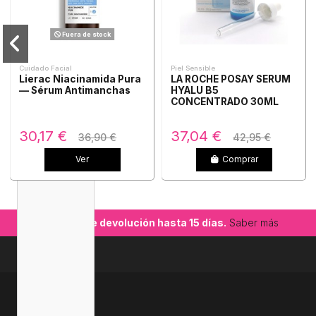
Fuera de stock
Cuidado Facial
Piel Sensible
Lierac Niacinamida Pura
LA ROCHE POSAY SERUM
— Sérum Antimanchas
HYALU B5
CONCENTRADO 30ML
30,17 €
37,04 €
36,90 €
42,95 €
Ver
Comprar
-22,64%
-23,44%
Garantía de devolución hasta 15 días.
Saber más