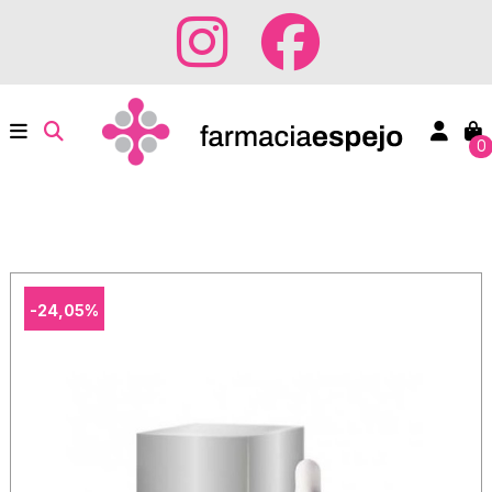
0
-24,05%