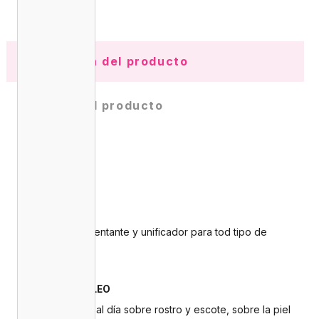
Información del producto
Detalles del producto
Opiniones
(0)
FUNCIÓN
Serum despigmentante y unificador para tod tipo de
pieles.
MODO DE EMPLEO
Aplicar 2 veces al día sobre rostro y escote, sobre la piel