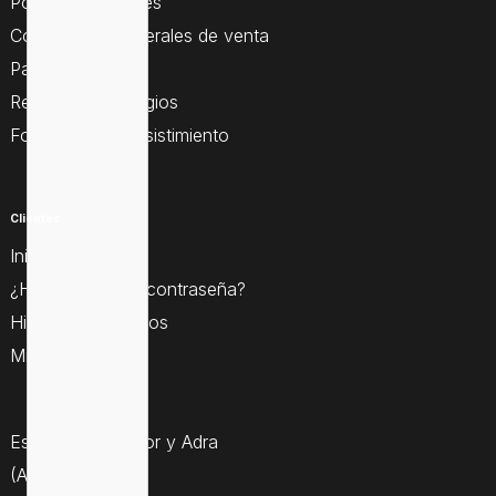
Política de cookies
Condiciones generales de venta
Pago seguro
Resolución de litigios
Formulario de desistimiento
Clientes
Iniciar sesión
¿Ha olvidado su contraseña?
Historial de pedidos
Mis direcciones
Estamos en Gador y Adra
(Almería)