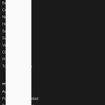
Bebés y mamás
Cosmética
Nutrición
Higiene
Sallud y botiquín
Salud sexual
Veterinaria
COVID 19
Promociones
Todas las marcas
Información
Aviso legal
Política de privacidad