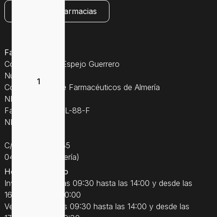
Consultar farmacias
Farmacia Espejo
Colegiado Jose Espejo Guerrero
Núm. Coleg. 507
Colegio Oficial de Farmacéuticos de Almería
NIF: 27242135S
Farmacia Núm. AL-88-F
NICA: 18864
C/Natalio Rivas 35
04770 Adra (Almería)
Horario ordinario
Invierno: desde las 09:30 hasta las 14:00 y desde las
16:30 hasta las 20:00
Verano: desde las 09:30 hasta las 14:00 y desde las