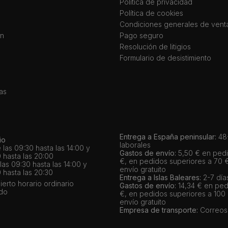
Política de privacidad
Política de cookies
Condiciones generales de vent
ín
Pago seguro
Resolución de litigios
Formulario de desistimiento
as
Entrega a España peninsular:
48-
io
laborales
 las 09:30 hasta las 14:00 y
Gastos de envío:
5,50 € en pedi
 hasta las 20:00
€, en pedidos superiores a 70 
as 09:30 hasta las 14:00 y
envío gratuito
 hasta las 20:30
Entrega a Islas Baleares:
2-7 día
bierto horario ordinario
Gastos de envío:
14,34 € en ped
ado
€, en pedidos superiores a 100
envío gratuito
Empresa de transporte:
Correos