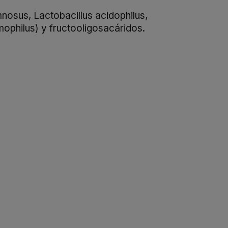
mnosus, Lactobacillus acidophilus,
mophilus) y fructooligosacáridos.