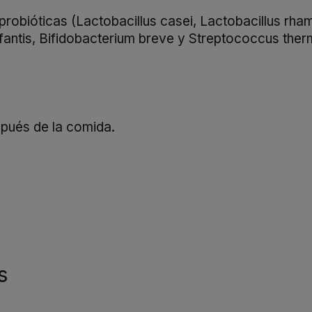
probióticas (Lactobacillus casei, Lactobacillus rha
nfantis, Bifidobacterium breve y Streptococcus ther
spués de la comida.
s