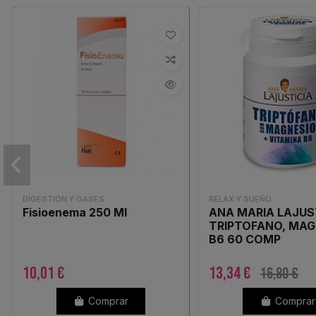
DIGESTIÓN Y GASES
RELAX Y SUEÑO
Fisioenema 250 Ml
ANA MARIA LAJUS
TRIPTOFANO, MAG
B6 60 COMP
10,01 €
13,34 €
16,80 €
Comprar
Comprar