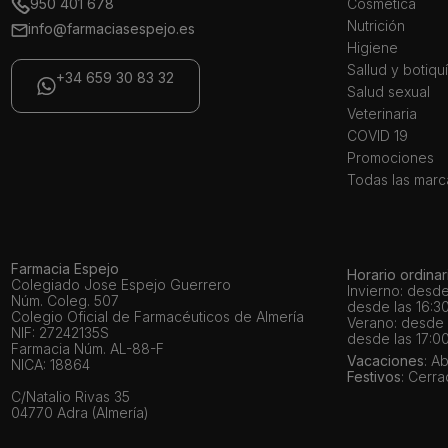
950 401 678
Cosmética
Nutrición
info@farmaciasespejo.es
Higiene
Sallud y botiqu
+34 659 30 83 32
Salud sexual
Veterinaria
COVID 19
Promociones
Todas las marc
Farmacia Espejo
Horario ordinar
Colegiado Jose Espejo Guerrero
Invierno: desde
Núm. Coleg. 507
desde las 16:30
Colegio Oficial de Farmacéuticos de Almería
Verano: desde l
NIF: 27242135S
desde las 17:00
Farmacia Núm. AL-88-F
Vacaciones
: A
NICA: 18864
Festivos
: Cerr
C/Natalio Rivas 35
04770 Adra (Almería)