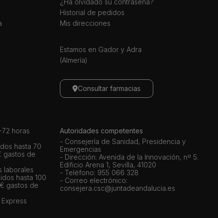
¿Ha olvidado su contraseña?
Historial de pedidos
a
Mis direcciones
Estamos en Gador y Adra
(Almería)
Consultar farmacias
72 horas
Autoridades competentes
- Consejería de Sanidad, Presidencia y
dos hasta 70
Emergencias
€ gastos de
- Dirección: Avenida de la Innovación, nº 5.
Edificio Arena 1, Sevilla, 41020
s laborales
- Teléfono: 955 066 328
idos hasta 100
- Correo electrónico:
 € gastos de
consejera.csc@juntadeandalucia.es
 Express