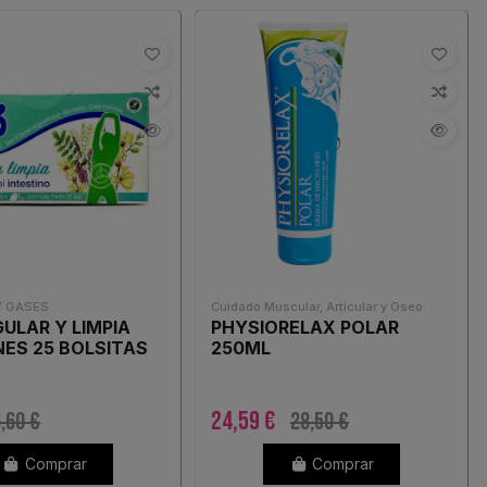
Y GASES
Cuidado Muscular, Articular y Oseo
GULAR Y LIMPIA
PHYSIORELAX POLAR
NES 25 BOLSITAS
250ML
24,59 €
,60 €
28,50 €
Comprar
Comprar