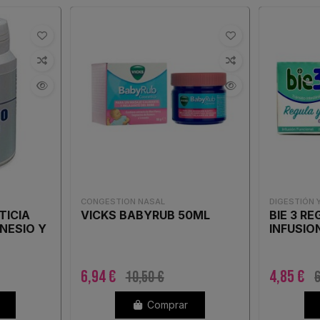
CONGESTION NASAL
DIGESTIÓN 
TICIA
VICKS BABYRUB 50ML
BIE 3 RE
NESIO Y
INFUSIO
6,94 €
4,85 €
10,50 €
6
Comprar