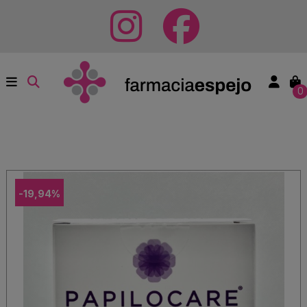
0
-19,94%