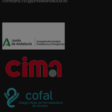
consejera.csc@juntadeandalucia.es