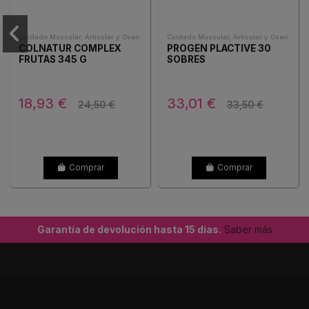
Cuidado Muscular, Articular y Oseo
Cuidado Muscular, Articular y Oseo
COLNATUR COMPLEX
PROGEN PLACTIVE 30
FRUTAS 345 G
SOBRES
18,93 €
33,01 €
24,50 €
33,50 €
Comprar
Comprar
Garantía de devolución hasta 15 días.
Saber más