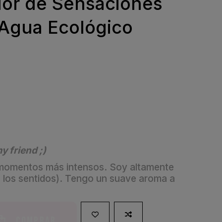
or de Sensaciones
 Agua Ecológico
y friend ;)
s momentos más intensos. Soy altamente
s los sentidos). Tengo un suave aroma a
Comprar