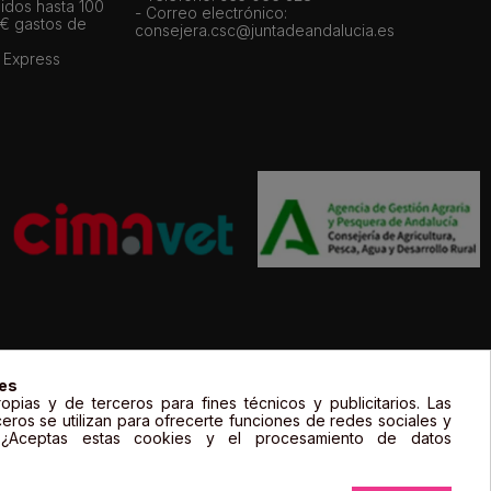
idos hasta 100
- Correo electrónico:
 € gastos de
consejera.csc@juntadeandalucia.es
 Express
gal de sus propietarios y sólo se muestran a título informativo.
ies
opias y de terceros para fines técnicos y publicitarios. Las
ceros se utilizan para ofrecerte funciones de redes sociales y
. ¿Aceptas estas cookies y el procesamiento de datos