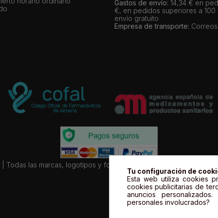
bierto horario ordinario
Gastos de envío:
14,34 € en ped
ado
€, en pedidos superiores a 100
envío gratuito
Empresa de transporte:
Correos
| Todas las marcas, logotipos y fotos de productos son propiedad le
Tu configuración de cook
Esta web utiliza cookies pr
cookies publicitarias de ter
anuncios personalizados
personales involucrados?