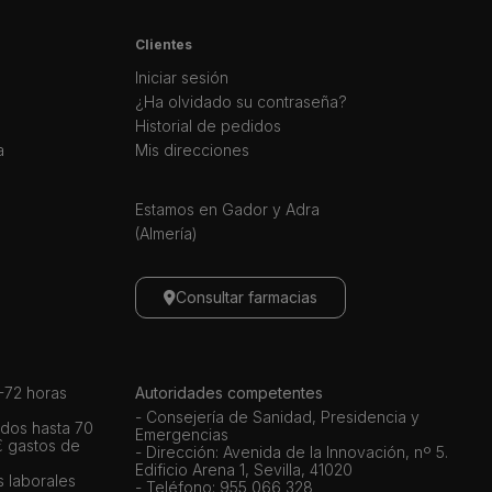
Clientes
Iniciar sesión
¿Ha olvidado su contraseña?
Historial de pedidos
a
Mis direcciones
Estamos en Gador y Adra
(Almería)
Consultar farmacias
72 horas
Autoridades competentes
- Consejería de Sanidad, Presidencia y
dos hasta 70
Emergencias
€ gastos de
- Dirección: Avenida de la Innovación, nº 5.
Edificio Arena 1, Sevilla, 41020
s laborales
- Teléfono: 955 066 328