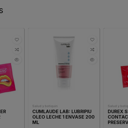
s
Salud y botiquín
Salud y boti
CER
CUMLAUDE LAB: LUBRIPIU
DUREX S
2
OLEO LECHE 1 ENVASE 200
CONTAC
ML
PRESERV
UNIDAD