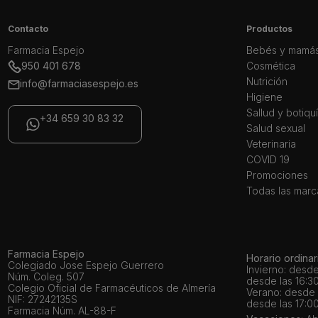
Contacto
Productos
Farmacia Espejo
Bebés y mamá
950 401 678
Cosmética
Nutrición
info@farmaciasespejo.es
Higiene
Sallud y botiqu
+34 659 30 83 32
Salud sexual
Veterinaria
COVID 19
Promociones
Todas las marc
Farmacia Espejo
Horario ordinar
Colegiado Jose Espejo Guerrero
Invierno: desde
Núm. Coleg. 507
desde las 16:30
Colegio Oficial de Farmacéuticos de Almería
Verano: desde l
NIF: 27242135S
desde las 17:00
Farmacia Núm. AL-88-F