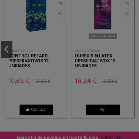
Fuera de stock
Salud y botiquín
Salud y botiquín
CONTROL RETARD
DUREX SIN LATEX
PRESERVATIVOS 12
PRESERVATIVOS 12
UNIDADES
UNIDADES
10,62 €
16,24 €
12,30 €
16,50 €
Comprar
Ver
Garantía de devolución hasta 15 días.
Saber más