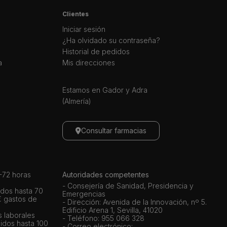
Clientes
Iniciar sesión
¿Ha olvidado su contraseña?
Historial de pedidos
a
Mis direcciones
Estamos en Gador y Adra
(Almería)
Consultar farmacias
72 horas
Autoridades competentes
- Consejería de Sanidad, Presidencia y
dos hasta 70
Emergencias
€ gastos de
- Dirección: Avenida de la Innovación, nº 5.
Edificio Arena 1, Sevilla, 41020
s laborales
- Teléfono: 955 066 328
idos hasta 100
- Correo electrónico: