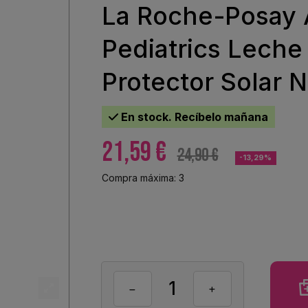
La Roche-Posay 
Pediatrics Leche
Protector Solar 
En stock. Recíbelo mañana
21,59 €
24,90 €
-13,29%
Compra máxima: 3