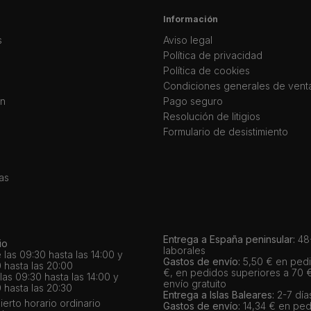
Información
s
Aviso legal
Política de privacidad
Política de cookies
Condiciones generales de vent
ín
Pago seguro
Resolución de litigios
Formulario de desistimiento
as
Entrega a España peninsular:
48-
io
laborales
 las 09:30 hasta las 14:00 y
Gastos de envío:
5,50 € en pedi
 hasta las 20:00
€, en pedidos superiores a 70 
as 09:30 hasta las 14:00 y
envío gratuito
 hasta las 20:30
Entrega a Islas Baleares:
2-7 día
bierto horario ordinario
Gastos de envío:
14,34 € en ped