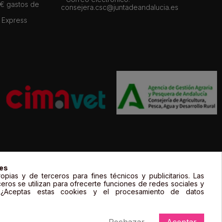
 € gastos de
consejera.csc@juntadeandalucia.es
 Express
gal de sus propietarios y sólo se muestran a título informativo.
ies
opias y de terceros para fines técnicos y publicitarios. Las
ceros se utilizan para ofrecerte funciones de redes sociales y
. ¿Aceptas estas cookies y el procesamiento de datos