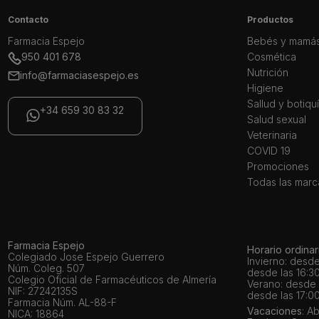
Contacto
Productos
Farmacia Espejo
Bebés y mamá
950 401 678
Cosmética
Nutrición
info@farmaciasespejo.es
Higiene
Sallud y botiqu
+34 659 30 83 32
Salud sexual
Veterinaria
COVID 19
Promociones
Todas las marc
Farmacia Espejo
Horario ordinar
Colegiado Jose Espejo Guerrero
Invierno: desde
Núm. Coleg. 507
desde las 16:30
Colegio Oficial de Farmacéuticos de Almería
Verano: desde l
NIF: 27242135S
desde las 17:00
Farmacia Núm. AL-88-F
Vacaciones
: A
NICA: 18864