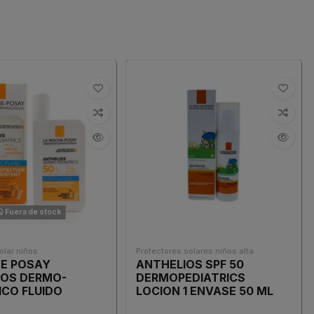
Fuera de stock
olar niños
Protectores solares niños alta
HE POSAY
ANTHELIOS SPF 50
IOS DERMO-
DERMOPEDIATRICS
ICO FLUIDO
LOCION 1 ENVASE 50 ML
ANTE 50ML