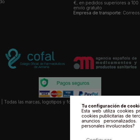
ado
€, en pedidos superiores a 100
envío gratuito
Empresa de transporte:
Correos
| Todas las marcas, logotipos y fotos de productos son propiedad le
Tu configuración de cook
Esta web utiliza cookies pr
cookies publicitarias de ter
anuncios personalizados
personales involucrados?