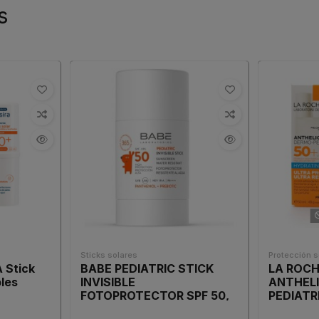
s
Sticks solares
Protección s
 Stick
BABE PEDIATRIC STICK
LA ROC
les
INVISIBLE
ANTHEL
FOTOPROTECTOR SPF 50,
PEDIATR
30 G
HIDRAT