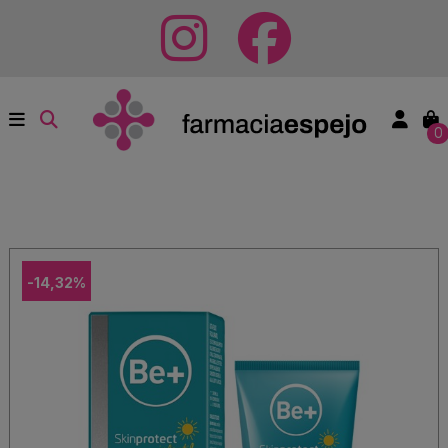
0
-14,32%