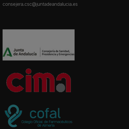
consejera.csc@juntadeandalucia.es