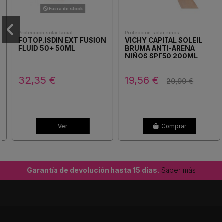
Fuera de stock
Protección solar facial
Protección solar niños
FOTOP.ISDIN EXT FUSION
VICHY CAPITAL SOLEIL
FLUID 50+ 50ML
BRUMA ANTI-ARENA
NIÑOS SPF50 200ML
32,35 €
19,56 €
20,90 €
Ver
Comprar
Garantía de devolución hasta 15 días.
Saber más