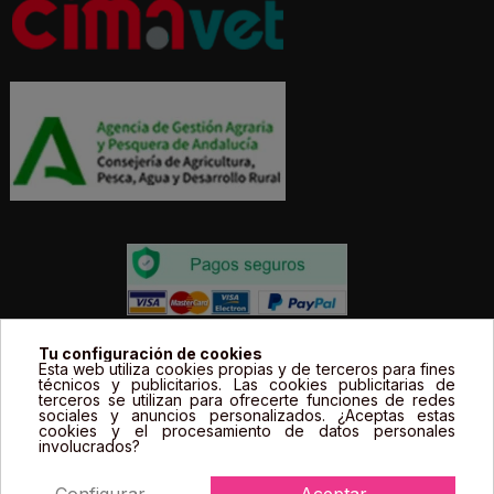
Todos los precios estás expresados en Euros e
Tu configuración de cookies
Esta web utiliza cookies propias y de terceros para fines
incluyen el IVA. | Todas las marcas, logotipos y fotos de
técnicos y publicitarios. Las cookies publicitarias de
terceros se utilizan para ofrecerte funciones de redes
productos son propiedad legal de sus propietarios y
sociales y anuncios personalizados. ¿Aceptas estas
sólo se muestran a título informativo.
cookies y el procesamiento de datos personales
involucrados?