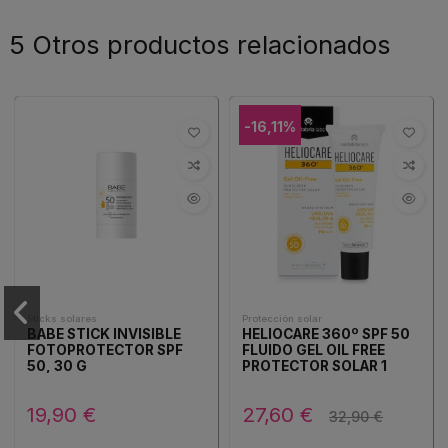
5 Otros productos relacionados
-16,11%
Sticks solares
Protección solar
BABE STICK INVISIBLE
HELIOCARE 360º SPF 50
FOTOPROTECTOR SPF
FLUIDO GEL OIL FREE
50, 30 G
PROTECTOR SOLAR 1
ENVASE 50 ML
19,90 €
27,60 €
32,90 €