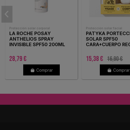
Protección solar corporal
Protección solar facial
LA ROCHE POSAY
PATYKA PORTECC
ANTHELIOS SPRAY
SOLAR SPF50
INVISIBLE SPF50 200ML
CARA+CUERPO RE
28,79 €
15,38 €
16,90 €
Comprar
Comprar