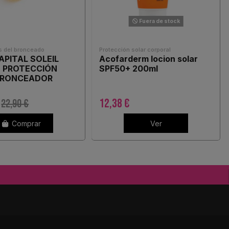
Fuera de stock
s del bronceado
Protección solar corporal
APITAL SOLEIL
Acofarderm locion solar
E PROTECCIÓN
SPF50+ 200ml
BRONCEADOR
00ML
12,38 €
22,90 €
Comprar
Ver