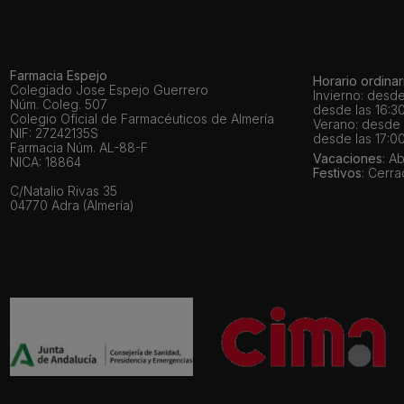
Farmacia Espejo
Horario ordinar
Colegiado Jose Espejo Guerrero
Invierno: desde
Núm. Coleg. 507
desde las 16:30
Colegio Oficial de Farmacéuticos de Almería
Verano: desde l
NIF: 27242135S
desde las 17:00
Farmacia Núm. AL-88-F
Vacaciones
: A
NICA: 18864
Festivos
: Cerr
C/Natalio Rivas 35
04770 Adra (Almería)