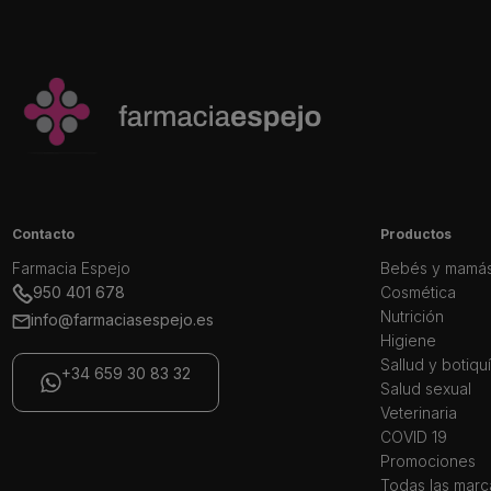
Contacto
Productos
Farmacia Espejo
Bebés y mamá
950 401 678
Cosmética
Nutrición
info@farmaciasespejo.es
Higiene
Sallud y botiqu
+34 659 30 83 32
Salud sexual
Veterinaria
COVID 19
Promociones
Todas las marc