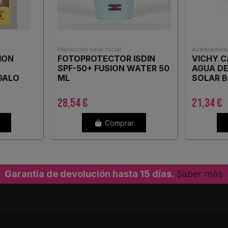
Protección solar facial
Aceleradore
ION
FOTOPROTECTOR ISDIN
VICHY C
SPF-50+ FUSION WATER 50
AGUA D
GALO
ML
SOLAR 
SPF50 2
28,54 €
21,34 €
Comprar
Garantía de devolución hasta 15 días.
Saber más