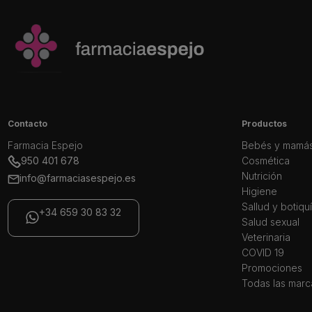
Contacto
Productos
Farmacia Espejo
Bebés y mamá
950 401 678
Cosmética
Nutrición
info@farmaciasespejo.es
Higiene
Sallud y botiqu
+34 659 30 83 32
Salud sexual
Veterinaria
COVID 19
Promociones
Todas las marc