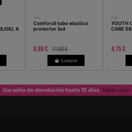
Pies
Pies
Comforsil tubo elastico
YOUTH C
LIGEL 6
protector 1ud
CARE 08
8,89 €
4,75 €
11,50 €
Comprar
Garantía de devolución hasta 15 días.
Saber más