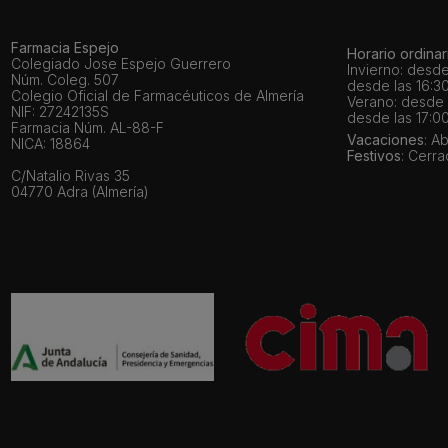
Farmacia Espejo
Horario ordinar
Colegiado Jose Espejo Guerrero
Invierno: desde
Núm. Coleg. 507
desde las 16:30
Colegio Oficial de Farmacéuticos de Almería
Verano: desde l
NIF: 27242135S
desde las 17:00
Farmacia Núm. AL-88-F
Vacaciones
: A
NICA: 18864
Festivos
: Cerr
C/Natalio Rivas 35
04770 Adra (Almería)