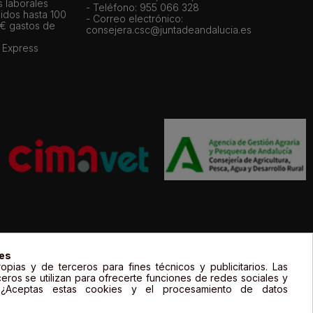
s laborales
- Teléfono: 955 066 328
idos hasta 100
- Correo electrónico:
 € gastos de
consejera.csc@juntadeandalucia.es
 Express
gal de sus propietarios y sólo se muestran a título informativo.
ies
opias y de terceros para fines técnicos y publicitarios. Las
ceros se utilizan para ofrecerte funciones de redes sociales y
. ¿Aceptas estas cookies y el procesamiento de datos