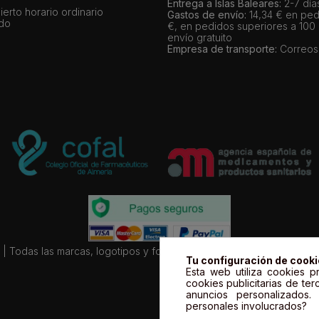
Entrega a Islas Baleares:
2-7 día
bierto horario ordinario
Gastos de envío:
14,34 € en ped
ado
€, en pedidos superiores a 100
envío gratuito
Empresa de transporte:
Correos
| Todas las marcas, logotipos y fotos de productos son propiedad le
Tu configuración de cook
Esta web utiliza cookies pr
cookies publicitarias de ter
anuncios personalizados
personales involucrados?