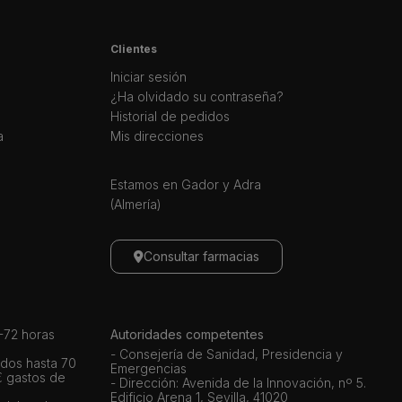
Clientes
Iniciar sesión
¿Ha olvidado su contraseña?
Historial de pedidos
a
Mis direcciones
Estamos en Gador y Adra
(Almería)
Consultar farmacias
72 horas
Autoridades competentes
- Consejería de Sanidad, Presidencia y
dos hasta 70
Emergencias
€ gastos de
- Dirección: Avenida de la Innovación, nº 5.
Edificio Arena 1, Sevilla, 41020