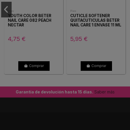
Pies
Pies
YOUTH COLOR BETER
CUTICLE SOFTENER
NAIL CARE 082 PEACH
QUITACUTICULAS BETER
NECTAR
NAIL CARE 1 ENVASE 11 ML
4,75 €
5,95 €
Comprar
Comprar
Garantía de devolución hasta 15 días.
Saber más