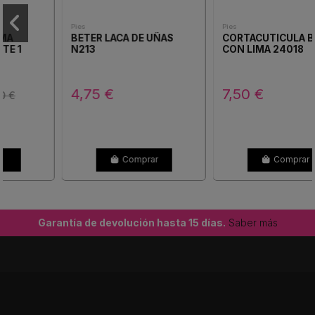
Pies
Pies
BETER LACA DE UÑAS
CORTACUTICULA BETER
N213
CON LIMA 24018
4,75 €
7,50 €
Comprar
Comprar
Garantía de devolución hasta 15 días.
Saber más