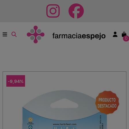
0
-9,94%