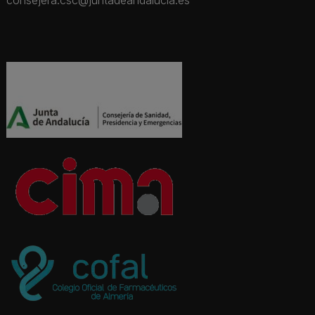
consejera.csc@juntadeandalucia.es