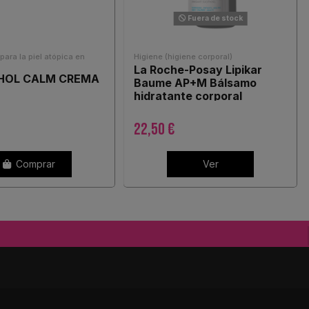
Fuera de stock
para la piel atópica en
Higiene (higiene corporal)
La Roche-Posay Lipikar
HOL CALM CREMA
Baume AP+M Bálsamo
hidratante corporal
calmante, anti-picor,...
22,50 €
Comprar
Ver