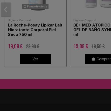
Fuera de stock
Higiene Corporal
Higiene Corporal
La Roche-Posay Lipikar Lait
BE+ MED ATOPIC
Hidratante Corporal Piel
GEL DE BAÑO SYN
Seca 750 ml
ml
19,69 €
15,08 €
23,90 €
19,50 €
Ver
Comprar