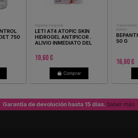
Higiene Corporal
Tratamiento 
bebés
ONTROL
LETI AT4 ATOPIC SKIN
BEPANT
DET 750
HIDROGEL ANTIPICOR .
50 G
ALIVIO INMEDIATO DEL
PICOR 5
19,60 €
16,60 €
Comprar
Garantía de devolución hasta 15 días.
Saber más