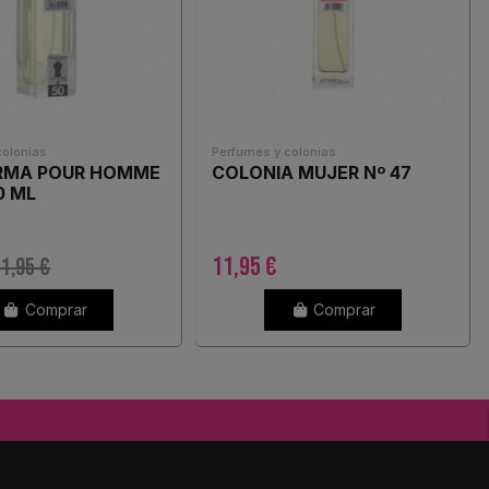
colonias
Perfumes y colonias
ARMA POUR HOMME
COLONIA MUJER Nº 47
0 ML
11,95 €
1,95 €
Comprar
Comprar