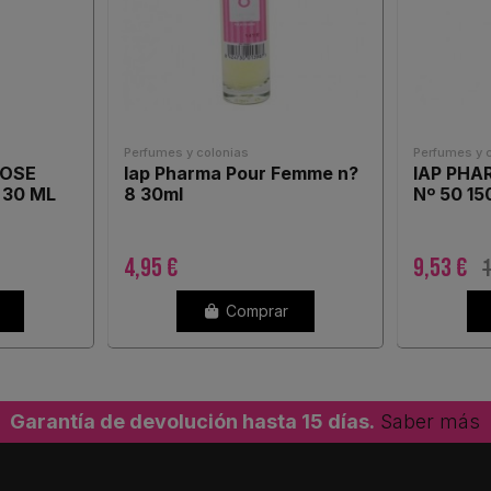
Perfumes y colonias
Perfumes y 
ROSE
Iap Pharma Pour Femme n?
IAP PH
 30 ML
8 30ml
Nº 50 15
4,95 €
9,53 €
1
Comprar
Garantía de devolución hasta 15 días.
Saber más