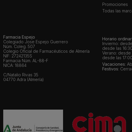
Promociones
Todas las marc
Farmacia Espejo
Horario ordinar
Colegiado Jose Espejo Guerrero
Invierno: desde
Núm. Coleg. 507
desde las 16:30
Colegio Oficial de Farmacéuticos de Almería
Verano: desde l
NIF: 27242135S
desde las 17:00
Farmacia Núm. AL-88-F
Vacaciones
: A
NICA: 18864
Festivos
: Cerr
C/Natalio Rivas 35
04770 Adra (Almería)