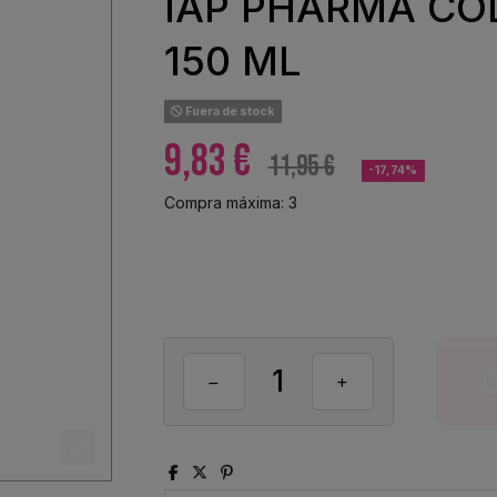
IAP PHARMA COL
150 ML
Fuera de stock
9,83 €
11,95 €
-17,74%
Compra máxima: 3