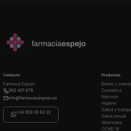
Contacto
Productos
Farmacia Espejo
Bebés y mamá
950 401 678
Cosmética
Nutrición
info@farmaciasespejo.es
Higiene
Sallud y botiqu
+34 659 30 83 32
Salud sexual
Veterinaria
COVID 19