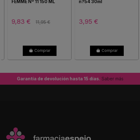
FEMME Nº 11 150 ML
n?54 30ml
9,83 €
3,95 €
11,95 €
Comprar
Comprar
Garantía de devolución hasta 15 días.
Saber más