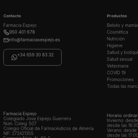
Contacto
Productos
Farmacia Espejo
Bebés y mamá
950 401 678
Cosmética
Nutrición
info@farmaciasespejo.es
Higiene
Sallud y botiqu
+34 659 30 83 32
Salud sexual
Veterinaria
COVID 19
Promociones
Todas las marc
Farmacia Espejo
Horario ordinar
Colegiado Jose Espejo Guerrero
Invierno: desde
Núm. Coleg. 507
desde las 16:30
Colegio Oficial de Farmacéuticos de Almería
Verano: desde l
NIF: 27242135S
desde las 17:00