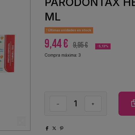
PARODONTAX HE
ML
Últimas unidades en stock
9,44 €
9,95 €
-5,13%
Compra máxima: 3