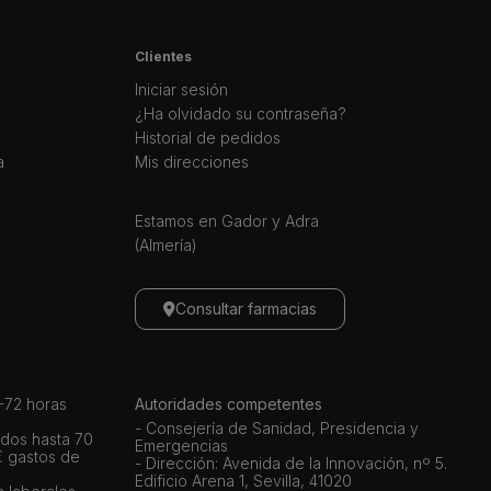
Clientes
Iniciar sesión
¿Ha olvidado su contraseña?
Historial de pedidos
a
Mis direcciones
Estamos en Gador y Adra
(Almería)
Consultar farmacias
72 horas
Autoridades competentes
- Consejería de Sanidad, Presidencia y
dos hasta 70
Emergencias
€ gastos de
- Dirección: Avenida de la Innovación, nº 5.
Edificio Arena 1, Sevilla, 41020