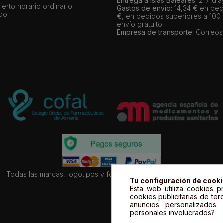
Entrega a Islas Baleares:
2-7 día
bierto horario ordinario
Gastos de envío:
14,34 € en ped
ado
€, en pedidos superiores a 100
envío gratuito
Empresa de transporte:
Correos
| Todas las marcas, logotipos y fotos de productos son propiedad le
Tu configuración de cook
Esta web utiliza cookies pr
cookies publicitarias de ter
anuncios personalizados
personales involucrados?