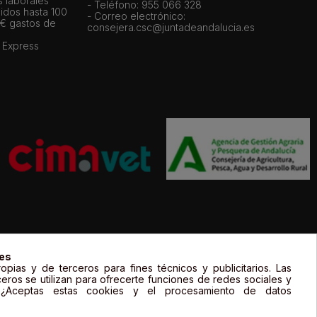
s laborales
- Teléfono: 955 066 328
idos hasta 100
- Correo electrónico:
 € gastos de
consejera.csc@juntadeandalucia.es
 Express
gal de sus propietarios y sólo se muestran a título informativo.
ies
opias y de terceros para fines técnicos y publicitarios. Las
ceros se utilizan para ofrecerte funciones de redes sociales y
. ¿Aceptas estas cookies y el procesamiento de datos