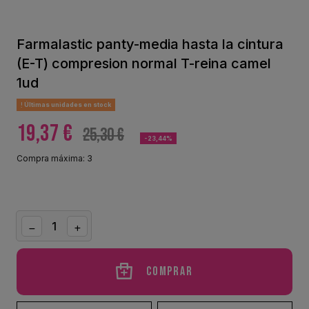
Farmalastic panty-media hasta la cintura
(E-T) compresion normal T-reina camel
1ud
Últimas unidades en stock
19,37 €
25,30 €
-23,44%
Compra máxima: 3
Comprar