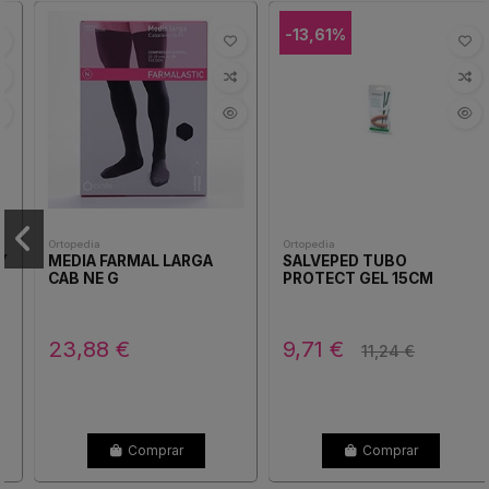
-13,61%
Ortopedia
Ortopedia
MEDIA FARMAL LARGA
SALVEPED TUBO
CAB NE G
PROTECT GEL 15CM
23,88 €
9,71 €
11,24 €
Comprar
Comprar