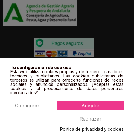
Todos los precios estás expresados en Euros e
Tu configuración de cookies
Esta web utiliza cookies propias y de terceros para fines
incluyen el IVA. | Todas las marcas, logotipos y fotos de
técnicos y publicitarios. Las cookies publicitarias de
terceros se utilizan para ofrecerte funciones de redes
productos son propiedad legal de sus propietarios y
sociales y anuncios personalizados. ¿Aceptas estas
sólo se muestran a título informativo.
cookies y el procesamiento de datos personales
involucrados?
Configurar
Aceptar
Rechazar
Política de privacidad y cookies