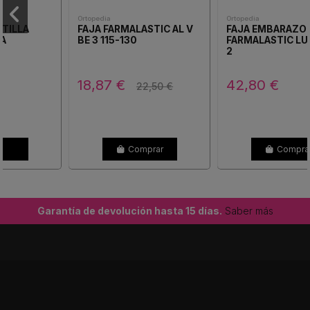
Ortopedia
Ortopedia
FAJA FARMALASTIC AL V
FAJA EMBARAZO
BE 3 115-130
FARMALASTIC LUMBAR T-
2
18,87 €
42,80 €
22,50 €
Comprar
Comprar
Garantía de devolución hasta 15 días.
Saber más