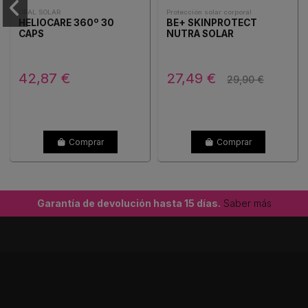
ORAL SOLAR
Protección solar corporal
HELIOCARE 360º 30
BE+ SKINPROTECT
CAPS
NUTRA SOLAR
42,87 €
27,49 €
29,90 €
Comprar
Comprar
Garantía de devolución hasta 15 días.
Saber más