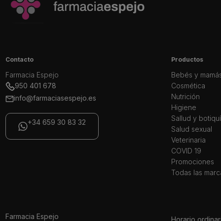
Contacto
Productos
Farmacia Espejo
Bebés y mamá
950 401 678
Cosmética
Nutrición
info@farmaciasespejo.es
Higiene
Sallud y botiqu
+34 659 30 83 32
Salud sexual
Veterinaria
COVID 19
Promociones
Todas las marc
Farmacia Espejo
Horario ordinar