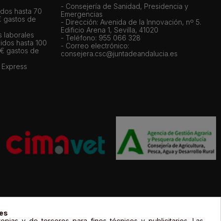
- Consejería de Sanidad, Presidencia y
dos hasta 70
Emergencias
€ gastos de
- Dirección: Avenida de la Innovación, nº 5.
Edificio Arena 1, Sevilla, 41020
s laborales
- Teléfono: 955 066 328
idos hasta 100
- Correo electrónico:
 € gastos de
consejera.csc@juntadeandalucia.es
 Express
gal de sus propietarios y sólo se muestran a título informativo.
ies
opias y de terceros para fines técnicos y publicitarios. Las