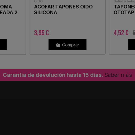
OIDO
Salud y boti
GOMA
ACOFAR TAPONES OIDO
TAPONE
EADA 2
SILICONA
OTOTAP 
3,95 €
4,52 €
5
Comprar
Garantía de devolución hasta 15 días.
Saber más