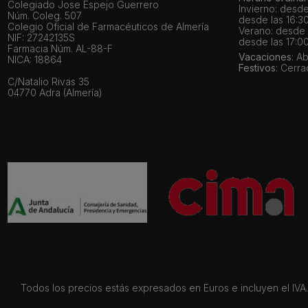
Colegiado Jose Espejo Guerrero
Invierno: desde
Núm. Coleg. 507
desde las 16:30
Colegio Oficial de Farmacéuticos de Almería
Verano: desde l
NIF: 27242135S
desde las 17:00
Farmacia Núm. AL-88-F
Vacaciones
: A
NICA: 18864
Festivos
: Cerr
C/Natalio Rivas 35
04770 Adra (Almería)
Todos los precios estás expresados en Euros e incluyen el IVA. 