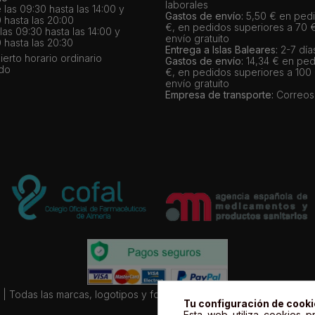
laborales
 las 09:30 hasta las 14:00 y
Gastos de envío:
5,50 € en pedi
 hasta las 20:00
€, en pedidos superiores a 70 
as 09:30 hasta las 14:00 y
envío gratuito
 hasta las 20:30
Entrega a Islas Baleares:
2-7 día
bierto horario ordinario
Gastos de envío:
14,34 € en ped
ado
€, en pedidos superiores a 100
envío gratuito
Empresa de transporte:
Correos
| Todas las marcas, logotipos y fotos de productos son propiedad le
Tu configuración de cook
Esta web utiliza cookies pr