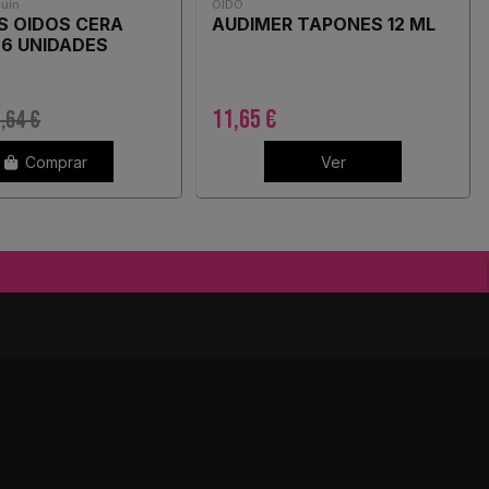
quín
OIDO
S OIDOS CERA
AUDIMER TAPONES 12 ML
6 UNIDADES
11,65 €
,64 €
Comprar
Ver