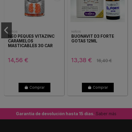
NIÑOS
NIÑOS
NEO PEQUES VITAZINC
BUONAVIT D3 FORTE
CARAMELOS
GOTAS 12ML
MASTICABLES 30 CAR
14,56 €
13,38 €
16,40 €
Comprar
Comprar
Garantía de devolución hasta 15 días.
Saber más