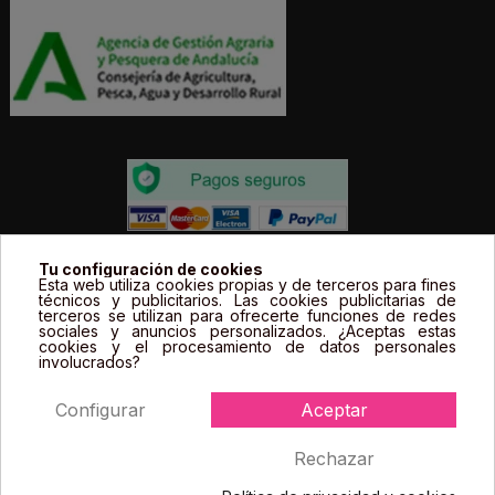
Todos los precios estás expresados en Euros e
Tu configuración de cookies
Esta web utiliza cookies propias y de terceros para fines
incluyen el IVA. | Todas las marcas, logotipos y fotos de
técnicos y publicitarios. Las cookies publicitarias de
terceros se utilizan para ofrecerte funciones de redes
productos son propiedad legal de sus propietarios y
sociales y anuncios personalizados. ¿Aceptas estas
sólo se muestran a título informativo.
cookies y el procesamiento de datos personales
involucrados?
Configurar
Aceptar
Rechazar