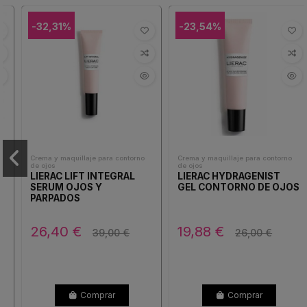
-32,31%
-23,54%
Crema y maquillaje para contorno
Crema y maquillaje para contorno
de ojos
de ojos
LIERAC LIFT INTEGRAL
LIERAC HYDRAGENIST
SERUM OJOS Y
GEL CONTORNO DE OJOS
PARPADOS
26,40 €
19,88 €
39,00 €
26,00 €
Comprar
Comprar