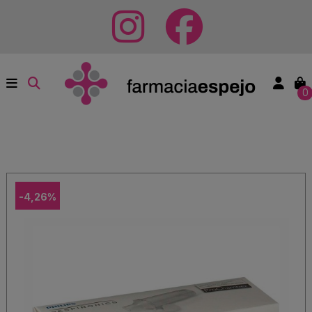
0
-4,26%