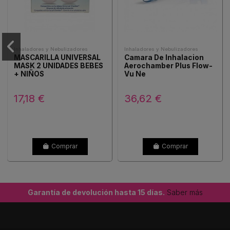
Inhaladores y Nebulizadores
Inhaladores y Nebulizadores
MASCARILLA UNIVERSAL
Camara De Inhalacion
MASK 2 UNIDADES BEBES
Aerochamber Plus Flow-
+ NIÑOS
Vu Ne
17,18 €
36,62 €
Comprar
Comprar
Garantía de devolución hasta 15 días.
Saber más