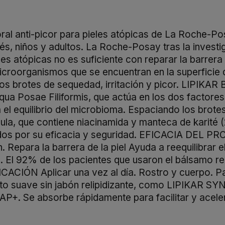
al anti-picor para pieles atópicas de La Roche-Po
ebés, niños y adultos. La Roche-Posay tras la inves
les atópicas no es suficiente con reparar la barrera
icroorganismos que se encuentran en la superficie de
 los brotes de sequedad, irritación y picor. LIPIK
qua Posae Filiformis, que actúa en los dos factores
za el equilibrio del microbioma. Espaciando los bro
rmula, que contiene niacinamida y manteca de karité
dos por su eficacia y seguridad. EFICACIA DEL PR
. Repara la barrera de la piel Ayuda a reequilibrar e
El 92% de los pacientes que usaron el bálsamo rel
CIÓN Aplicar una vez al día. Rostro y cuerpo. Pa
ucto suave sin jabón relipidizante, como LIPIKAR SY
AP+. Se absorbe rápidamente para facilitar y aceler