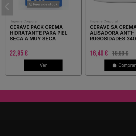
Fuera de stock
Higiene Corporal
Higiene Corporal
CERAVE PACK CREMA
CERAVE SA CREM
HIDRATANTE PARA PIEL
ALISADORA ANTI-
SECA A MUY SECA
RUGOSIDADES 34
22,95 €
16,40 €
19,90 €
Ver
Comprar