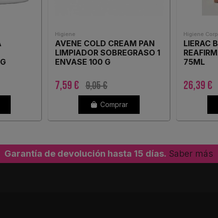
Higiene
Higiene Corp
A
AVENE COLD CREAM PAN
LIERAC 
LIMPIADOR SOBREGRASO 1
REAFIR
0G
ENVASE 100 G
75ML
7,59 €
26,39 €
9,05 €
Comprar
Garantía de devolución hasta 15 días.
Saber más