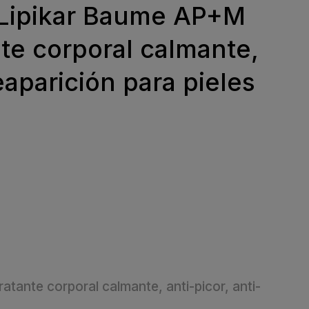
Lipikar Baume AP+M
te corporal calmante,
reaparición para pieles
tante corporal calmante, anti-picor, anti-