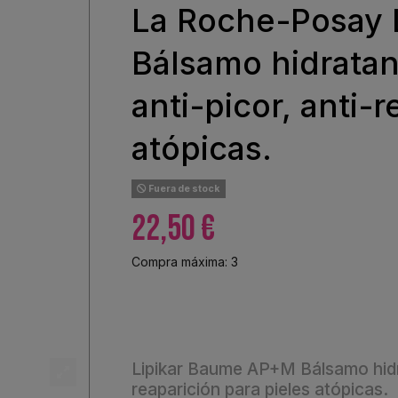
La Roche-Posay 
Bálsamo hidratan
anti-picor, anti-
atópicas.
Fuera de stock
22,50 €
Compra máxima: 3
Lipikar Baume AP+M Bálsamo hidra
reaparición para pieles atópicas.