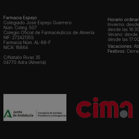
Farmacia Espejo
Horario ordinar
Colegiado Jose Espejo Guerrero
Invierno: desde
Núm. Coleg. 507
desde las 16:30
Colegio Oficial de Farmacéuticos de Almería
Verano: desde l
NIF: 27242135S
desde las 17:00
Farmacia Núm. AL-88-F
Vacaciones
: A
NICA: 18864
Festivos
: Cerr
C/Natalio Rivas 35
04770 Adra (Almería)