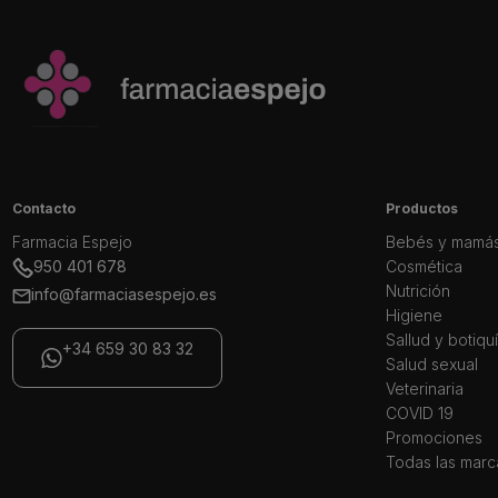
Contacto
Productos
Farmacia Espejo
Bebés y mamá
950 401 678
Cosmética
Nutrición
info@farmaciasespejo.es
Higiene
Sallud y botiqu
+34 659 30 83 32
Salud sexual
Veterinaria
COVID 19
Promociones
Todas las marc