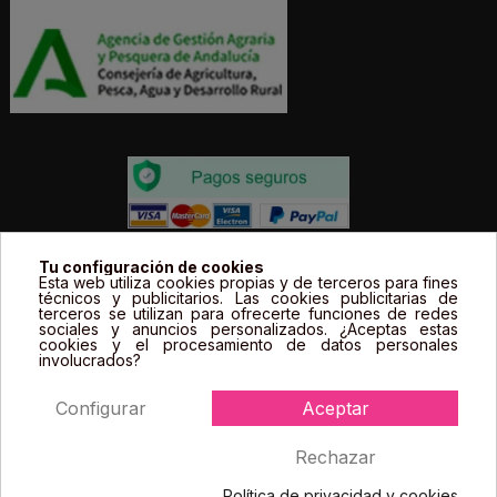
Todos los precios estás expresados en Euros e
Tu configuración de cookies
Esta web utiliza cookies propias y de terceros para fines
incluyen el IVA. | Todas las marcas, logotipos y fotos de
técnicos y publicitarios. Las cookies publicitarias de
terceros se utilizan para ofrecerte funciones de redes
productos son propiedad legal de sus propietarios y
sociales y anuncios personalizados. ¿Aceptas estas
sólo se muestran a título informativo.
cookies y el procesamiento de datos personales
involucrados?
Configurar
Aceptar
Rechazar
Política de privacidad y cookies