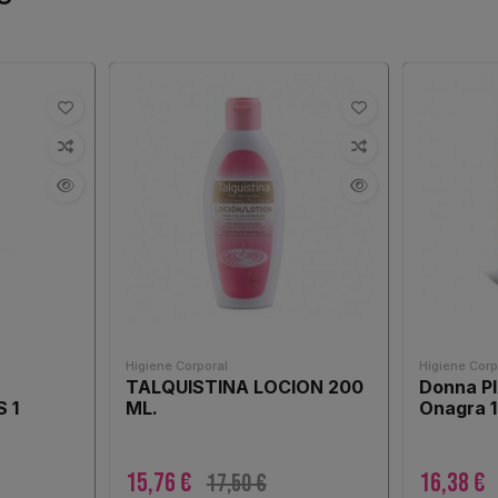
Higiene Corporal
Higiene Corp
L
TALQUISTINA LOCION 200
Donna Pl
 1
ML.
Onagra 1
15,76 €
16,38 €
17,50 €