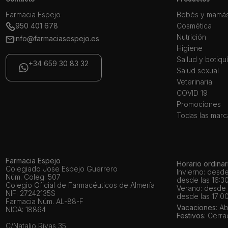
Farmacia Espejo
Bebés y mamá
950 401 678
Cosmética
Nutrición
info@farmaciasespejo.es
Higiene
Sallud y botiqu
+34 659 30 83 32
Salud sexual
Veterinaria
COVID 19
Promociones
Todas las marc
Farmacia Espejo
Horario ordinar
Colegiado Jose Espejo Guerrero
Invierno: desde
Núm. Coleg. 507
desde las 16:30
Colegio Oficial de Farmacéuticos de Almería
Verano: desde l
NIF: 27242135S
desde las 17:00
Farmacia Núm. AL-88-F
Vacaciones
: A
NICA: 18864
Festivos
: Cerr
C/Natalio Rivas 35