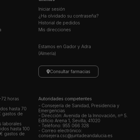
Iniciar sesión
¿Ha olvidado su contraseña?
Historial de pedidos
a
Mis direcciones
Estamos en Gador y Adra
(Almería)
Consultar farmacias
72 horas
Autoridades competentes
- Consejería de Sanidad, Presidencia y
dos hasta 70
Emergencias
€ gastos de
- Dirección: Avenida de la Innovación, nº 5.
Edificio Arena 1, Sevilla, 41020
s laborales
- Teléfono: 955 066 328
idos hasta 100
- Correo electrónico:
 € gastos de
consejera.csc@juntadeandalucia.es